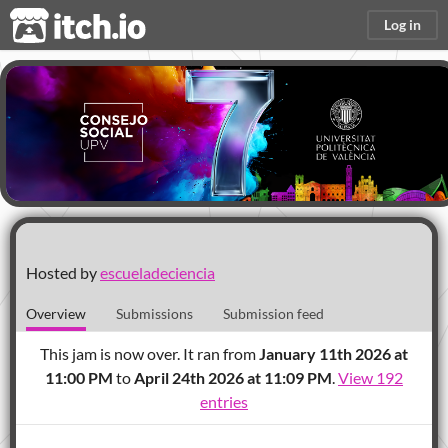
itch.io
Log in
Up! Steam7
Hosted by
escueladeciencia
Overview
Submissions
Submission feed
This jam is now over. It ran from
January 11th 2026 at
11:00 PM
to
April 24th 2026 at 11:09 PM
.
View 192
entries