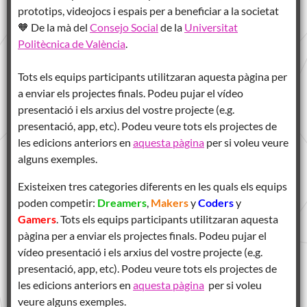
prototips, videojocs i espais per a beneficiar a la societat
🧡
De la mà del
Consejo Social
de la
Universitat
Politècnica de València
.
Tots els equips participants utilitzaran aquesta pàgina per
a enviar els projectes finals. Podeu pujar el vídeo
presentació i els arxius del vostre projecte (e.g.
presentació, app, etc). Podeu veure tots els projectes de
les edicions anteriors en
aquesta pàgina
per si voleu veure
alguns exemples.
Existeixen tres categories diferents en les quals els equips
poden competir:
Dreamers
,
Makers
y
Coders
y
Gamers
. Tots els equips participants utilitzaran aquesta
pàgina per a enviar els projectes finals. Podeu pujar el
vídeo presentació i els arxius del vostre projecte (e.g.
presentació, app, etc). Podeu veure tots els projectes de
les edicions anteriors en
aquesta pàgina
per si voleu
veure alguns exemples.