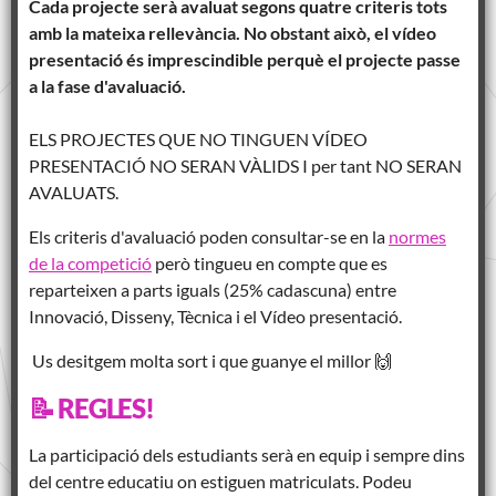
Cada projecte serà avaluat segons quatre criteris tots
amb la mateixa rellevància. No obstant això, el vídeo
presentació és imprescindible perquè el projecte passe
a la fase d'avaluació.
ELS PROJECTES QUE NO TINGUEN VÍDEO
PRESENTACIÓ NO SERAN VÀLIDS I per tant NO SERAN
AVALUATS.
Els criteris d'avaluació poden consultar-se en la
normes
de la competició
però tingueu en compte que es
reparteixen a parts iguals (25% cadascuna) entre
Innovació, Disseny, Tècnica i el Vídeo presentació.
Us desitgem molta sort i que guanye el millor 🙌
📝 REGLES!
La participació dels estudiants serà en equip i sempre dins
del centre educatiu on estiguen matriculats. Podeu