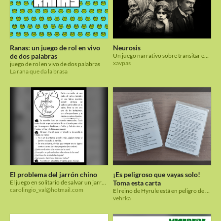
Ranas: un juego de rol en vivo
Neurosis
de dos palabras
Un juego narrativo sobre transitar experiencias traumáticas
xavpas
juego de rol en vivo de dos palabras
La rana que da la brasa
El problema del jarrón chino
¡Es peligroso que vayas solo!
El juego en solitario de salvar un jarrón, que cabe en un naipe.
Toma esta carta
carolingio_val@hotmail.com
El reino de Hyrule está en peligro de nuevo, solo un héroe aventurado puede intentar salvarlo
vehrka