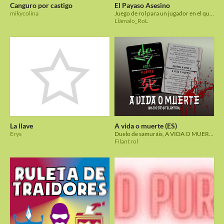
Canguro por castigo
El Payaso Asesino
mikycolina
Juego de rol para un jugador en el que interpretarás a un payaso vengativo
Llámalo_RoL
La llave
A vida o muerte (ES)
Erys
Duelo de samuráis, A VIDA O MUERTE. Rol narrativo en 20 minutos.
Filant rol