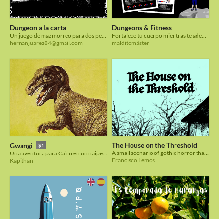
Dungeon a la carta
Dungeons & Fitness
Un juego de mazmorreo para dos personas en una carta.
Fortalece tu cuerpo mientras te adentras en esta peligrosa mazmorra
hernanjuarez84@gmail.com
malditomáster
The House on the Threshold
Gwangi
$1
A small scenario of gothic horror that fits on a playing card. System agnostic.
Una aventura para Cairn en un naipe | A Cairn adventure on a playing card
Francisco Lemos
Kapithan