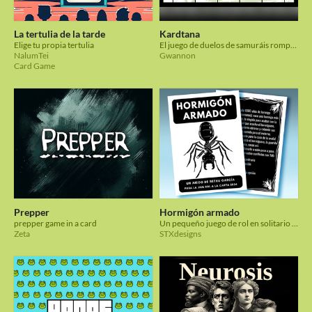
La tertulia de la tarde
Kardtana
Elige tu propia tertulia
El juego de duelos de samuráis rompiendo cartas | The card-breaking samurai duel game
NalumTei
Gwannon
Card Game
Prepper
Hormigón armado
prepper game in a card
Un pequeño juego de rol en solitario del tamaño de una carta de póker.
Zeta
STXdesigns