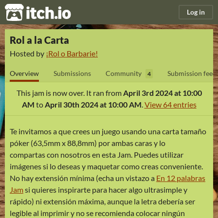
itch.io
Log in
Rol a la Carta
Hosted by
¡Rol o Barbarie!
Overview
Submissions
Community
Submission feed
4
This jam is now over. It ran from
April 3rd 2024 at 10:00
AM
to
April 30th 2024 at 10:00 AM
.
View 64 entries
Te invitamos a que crees un juego usando una carta tamaño
póker (63,5mm x 88,8mm) por ambas caras y lo
compartas con nosotros en esta Jam. Puedes utilizar
imágenes si lo deseas y maquetar como creas conveniente.
No hay extensión mínima (echa un vistazo a
En 12 palabras
Jam
si quieres inspirarte para hacer algo ultrasimple y
rápido) ni extensión máxima, aunque la letra debería ser
legible al imprimir y no se recomienda colocar ningún