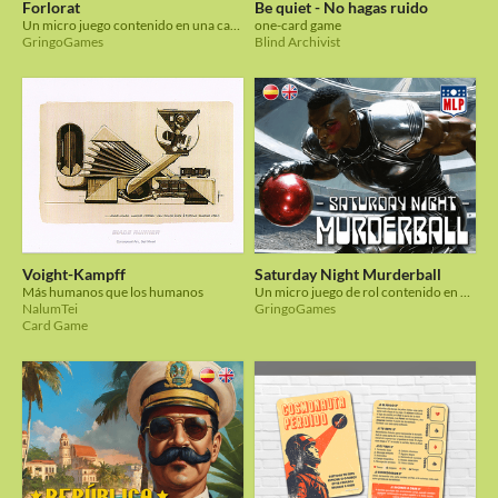
Forlorat
Be quiet - No hagas ruido
Un micro juego contenido en una carta para para contar historias compartidas.
one-card game
GringoGames
Blind Archivist
Voight-Kampff
Saturday Night Murderball
Más humanos que los humanos
Un micro juego de rol contenido en una carta para comentar brutales partidos de un deporte futurista.
NalumTei
GringoGames
Card Game