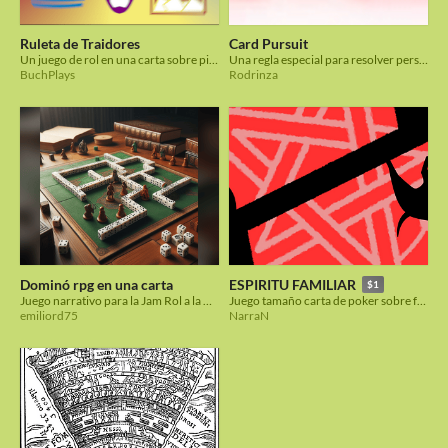
Ruleta de Traidores
Card Pursuit
Un juego de rol en una carta sobre pisotear a tus rivales
Una regla especial para resolver persecuciones en tu juego de rol favorito.
BuchPlays
Rodrinza
Dominó rpg en una carta
ESPIRITU FAMILIAR
$1
Juego narrativo para la Jam Rol a la Carta2024
Juego tamaño carta de poker sobre familiares mágicos
emiliord75
NarraN