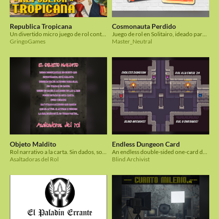
Republica Tropicana
Cosmonauta Perdido
Un divertido micro juego de rol contenido en una carta, donde seguiréis las ordenes de un loco y divertido dictador.
Juego de rol en Solitairo, ideado para la JAM de Juego de Rol en una Carta
GringoGames
Master_Neutral
Objeto Maldito
Endless Dungeon Card
Rol narrativo a la carta. Sin dados, solo con imaginación y suspense.
An endless double-sided one-card dungeon
Asaltadoras del Rol
Blind Archivist