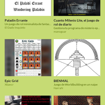
Paladín Errante
Cuanto Milenio Lite, el juego de
Un juego de rol minimalista de fantasía | Un joc de rol minimalista de fantasia | A minimalist fantasy rpg.
rol de diario
El Dado Inquieto
Gestiona tu programa de misterio episodio a episodio, solo o con tus contertulios.
manoguar
Epic Grid
BIENMAL
Xtiancr
Juego de Worldbuilding en un naipe
NarraN