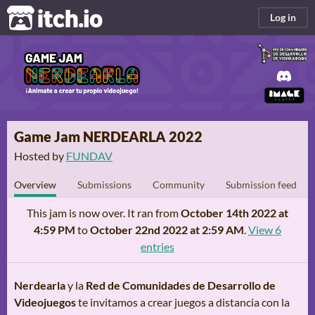
itch.io
Log in
Game Jam NERDEARLA 2022
Hosted by
FUNDAV
Overview
Submissions
Community
Submission feed
This jam is now over. It ran from
October 14th 2022 at
4:59 PM
to
October 22nd 2022 at 2:59 AM
.
View 6
entries
Nerdearla
y la
Red de Comunidades de Desarrollo de
Videojuegos
te invitamos a crear juegos a distancia con la