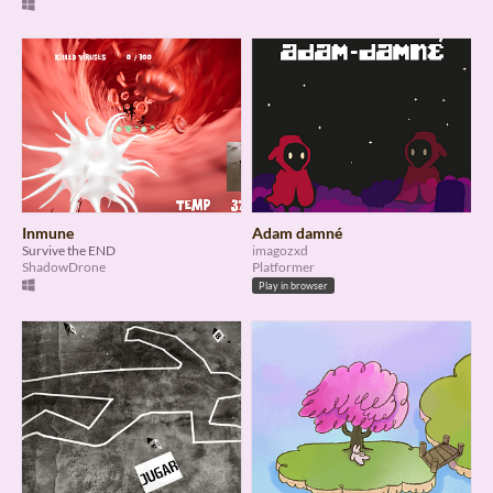
Inmune
Adam damné
Survive the END
imagozxd
ShadowDrone
Platformer
Play in browser