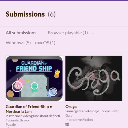
Submissions
(6)
All submissions
·
Browser playable (1)
·
Windows (5)
macOS (1)
Guardian of Friend-Ship •
Oruga
Nerdearla Jam
Sumérgete en el espejo... Y encuentra la cara de Oruga
Gaia
Platformer videogame about deflecting asteroids
Interactive Fiction
Facundo Bravo
Puzzle