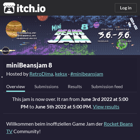
itch.io
Log in
miniBeansjam 8
Hosted by
RetroDima
,
keksx
·
#minibeansjam
Overview
Submissions
Results
Submission feed
This jam is now over. It ran from
June 3rd 2022 at 5:00
PM
to
June 5th 2022 at 5:00 PM
.
View results
Willkommen beim inoffiziellen Game Jam der
Rocket Beans
TV
Community!