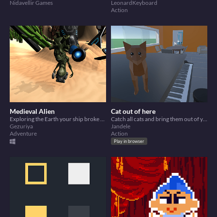
Nidavellir Games
LeonardKeyboard
Action
Medieval Alien
Cat out of here
Exploring the Earth your ship broke and fragments scattered around.
Catch all cats and bring them out of your home
Gezuriya
Jandele
Adventure
Action
Play in browser