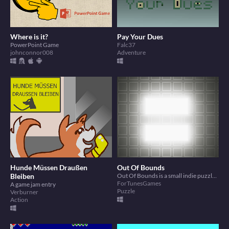
Where is it?
Pay Your Dues
PowerPoint Game
Falc37
johnconnor008
Adventure
Hunde Müssen Draußen
Out Of Bounds
Bleiben
Out Of Bounds is a small indie puzzle game. but after some time something interesting happens
ForTunesGames
A game jam entry
Puzzle
Verburner
Action