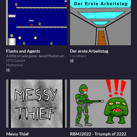
Flashs and Agents
Der erste Arbeitstag
A little arcade game. Avoid flashes and agents!
CoreBard
HTX Games
Platformer
Messy Thief
RBMJ2022 - Triumph of 2222