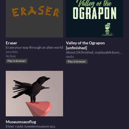
Eraser
Valley of the Ograpon
Erase your way through an alien world
[unfinished]
senritsu
About 2% finished, unplayable bunch of Pixels. 😅 First time Dev. GB Studio: 1. Me: 0. 😋
Action
weilo
Play in browser
Play in browser
Museumsausflug
Elster raubt Juwelenmuseum aus.