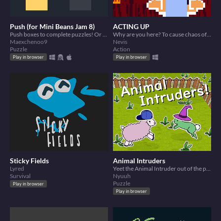
Push (for Mini Beans Jam 8)
ACTING UP
Push boxes to complete puzzles! Or was that it?
Why are you here? To cause chaos of course!
Maexchenoo9
Nevis
Puzzle
Action
Play in browser
Play in browser
Sticky Fields
Animal Intruders
Lyred
Yeet the Animal Intruder out of the pen!
Survival
Nyuuh
Puzzle
Play in browser
Play in browser