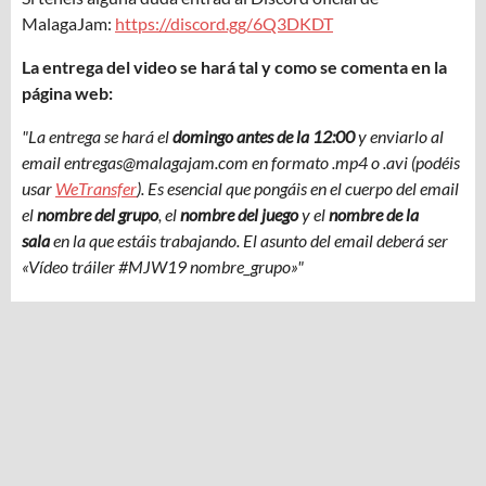
MalagaJam:
https://discord.gg/6Q3DKDT
La entrega del video se hará tal y como se comenta en la
página web:
"La entrega se hará el
domingo antes de la 12:00
y enviarlo al
email entregas@malagajam.com en formato .mp4 o .avi (podéis
usar
WeTransfer
). Es esencial que pongáis en el cuerpo del email
el
nombre del grupo
, el
nombre del juego
y el
nombre de la
sala
en la que estáis trabajando. El asunto del email deberá ser
«Vídeo tráiler #MJW19
nombre_grupo»"