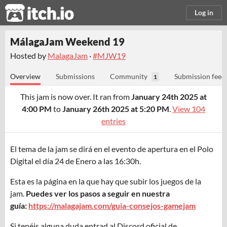
itch.io
Log in
MálagaJam Weekend 19
Hosted by
MalagaJam
·
#MJW19
Overview
Submissions
Community
Submission feed
1
This jam is now over. It ran from
January 24th 2025 at
4:00 PM
to
January 26th 2025 at 5:20 PM
.
View 104
entries
El tema de la jam se dirá en el evento de apertura en el Polo
Digital el día 24 de Enero a las 16:30h.
Esta es la página en la que hay que subir los juegos de la
jam.
Puedes ver los pasos a seguir en nuestra
guía:
https://malagajam.com/guia-consejos-gamejam
Si tenéis alguna duda entrad al Discord oficial de