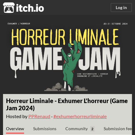
itch.io
Log in
Horreur Liminale - Exhumer L'horreur (Game
Jam 2024)
Hosted by
PPRenaud
·
#exhumerhorreurliminale
Overview
Submissions
Community
Submission feed
2