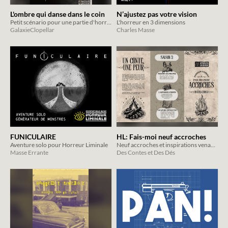
L'ombre qui danse dans le coin
N’ajustez pas votre vision
Petit scénario pour une partie d'horreur liminale
L'horreur en 3 dimensions
GalaxieClopellar
Charles Masse
FUNICULAIRE
HL: Fais-moi neuf accroches
Aventure solo pour Horreur Liminale
Neuf accroches et inspirations venant de Fais-moi peur!
Masse Errante
Des Contes et Des Dés