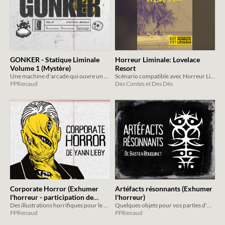
GONKER - Statique Liminale
Horreur Liminale: Lovelace
Volume 1 (Mystère)
Resort
Une machine d'arcade qui ouvre un monde de possibilités...
Scénario compatible avec Horreur Liminale
PPRenaud
Des Contes et Des Dés
Corporate Horror (Exhumer
Artéfacts résonnants (Exhumer
l'horreur - participation de
l'horreur)
Yann Lieby)
Des illustrations horrifiques pour le Game Jam d'Horreur Liminal
Quelques objets pour vos parties d'Horreur Liminale
PPRenaud
PPRenaud