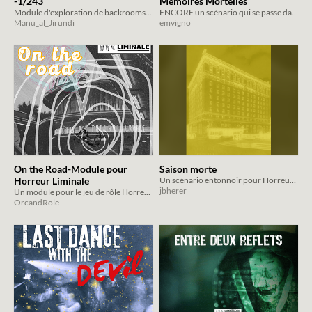
-1/243
Mémoires Mortelles
Module d'exploration de backrooms, en entonnoir, pour le jeu de rôle Horreur Liminale.
ENCORE un scénario qui se passe dans un hôtel... ou pas tout-à-fait?
Manu_al_Jirundi
emvigno
On the Road-Module pour
Saison morte
Horreur Liminale
Un scénario entonnoir pour Horreur liminale
jbherer
Un module pour le jeu de rôle Horreur Liminale
OrcandRole