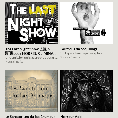
The Last Night Show 🇫🇷 &
Les trous de coquillage
🇬🇧 pour HORREUR LIMINALE
Un Espace horrifique à explorer.
Sorcier Sympa
Une émission qui s'accroche à vos tripes / A show that grabs you by the gut
/ for LIMINAL HORROR
$2
Neural_noise
Le Sanatorium du lac Brumeux
Horreur Ado