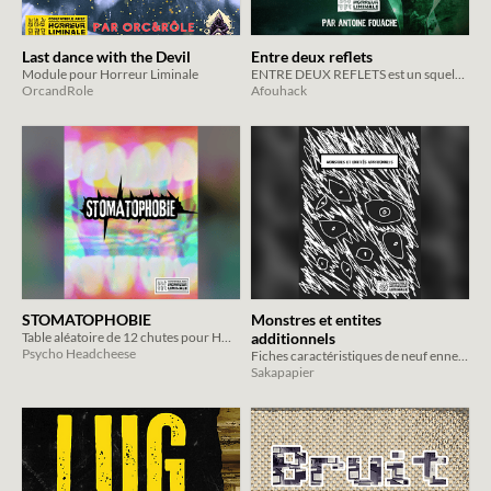
Last dance with the Devil
Entre deux reflets
Module pour Horreur Liminale
ENTRE DEUX REFLETS est un squelette de scénario pour une aventure contemporaine.
OrcandRole
Afouhack
STOMATOPHOBIE
Monstres et entites
Table aléatoire de 12 chutes pour HORREUR LIMINALE
additionnels
Psycho Headcheese
Fiches caractéristiques de neuf ennemis additionnels pour Horreur Liminale
Sakapapier