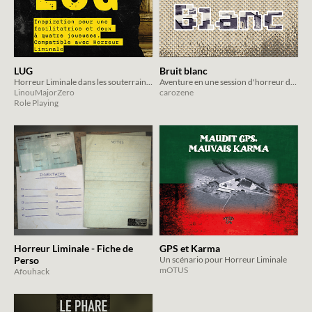
LUG
Bruit blanc
Horreur Liminale dans les souterrains de Lyon
Aventure en une session d'horreur de type liminale. Agnostique de système.
LinouMajorZero
carozene
Role Playing
Horreur Liminale - Fiche de
GPS et Karma
Perso
Un scénario pour Horreur Liminale
mOTUS
Afouhack