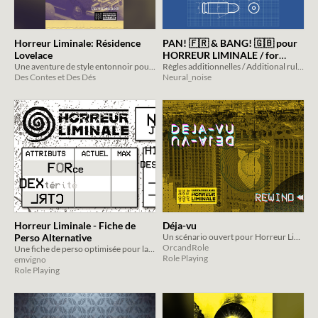
Horreur Liminale: Résidence
PAN! 🇫🇷 & BANG! 🇬🇧 pour
Lovelace
HORREUR LIMINALE / for
Une aventure de style entonnoir pour Horreur Liminale
LIMINAL HORROR
Règles additionnelles / Additional rules
Des Contes et Des Dés
Neural_noise
Horreur Liminale - Fiche de
Déja-vu
Perso Alternative
Un scénario ouvert pour Horreur Liminale - Affrontez vos démons.
OrcandRole
Une fiche de perso optimisée pour la version franco, lisibilité liminale et malaise de courtoisie
Role Playing
emvigno
Role Playing