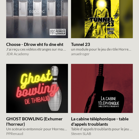
Choose - Dlrow eht fo dne eht
Tunnel 23
J'ai reçu ces vidéos étranges sur ma boite mail...
un module pour le jeu de rôle Horreur Liminale
JDR Academy
amaelroger
GHOST BOWLING (Exhumer
La cabine téléphonique - table
l'horreur)
d'appels troublants
Un scénario entonnoir pour Horreur liminale en forme de huit-clos à l'intérieur d'un bowling surnaturel.
Table d'appels troublants pour le jeu Horreur Liminale - Steven SLAB
PPRenaud
Steven SLAB