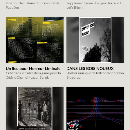
Une courte histoire d’horreur réfléchie pour 1 joueur et 1 meneur de jeu.
Supplément associé au jeu Horreur Liminale
PapaDm
Let's Bégin
Un lieu pour Horreur Liminale
DANS LES BOIS NOUEUX
Créé dans le cadre de la game jam Horreur Liminale (octobre 2024)
Slasher onirique de folk horror breton
Cédric Chaillol / Lazar Baruk
Bloedrad