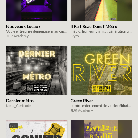
Nouveaux Locaux
Il Fait Beau Dans l'Métro
Votre entreprise déménage, mauvaise surprise...
métro, horreur Liminal, génération aléatoire
JDR Academy
Ikyto
Dernier métro
Green River
tante_Gertrude
Le pire enterrement de vie de célibataire ! - The worst bachelor party ever! - A terrifying adventure
JDR Academy
GIF