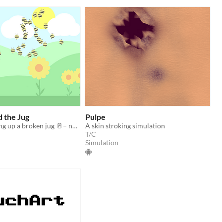
 the Jug
Pulpe
🐝 Bees finishing up a broken jug 🥛– not really a game!
A skin stroking simulation
T/C
Simulation