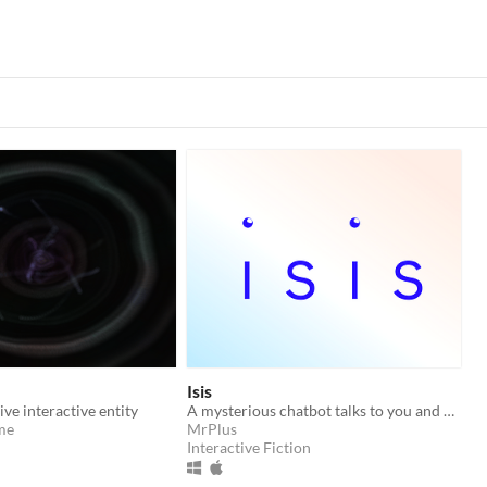
Isis
ve interactive entity
A mysterious chatbot talks to you and creates a new form of life
me
MrPlus
Interactive Fiction