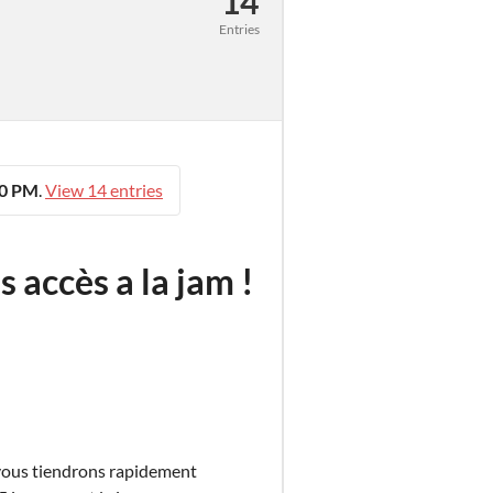
14
Entries
00 PM
.
View 14 entries
s accès a la jam !
s vous tiendrons rapidement