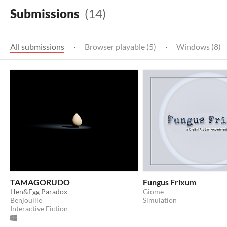
Submissions
(14)
All submissions
·
Browser playable (5)
·
Windows (8)
TAMAGORUDO
Fungus Frixum
Hen&Egg Paradox
Giome
Benjouille
Simulation
Interactive Fiction