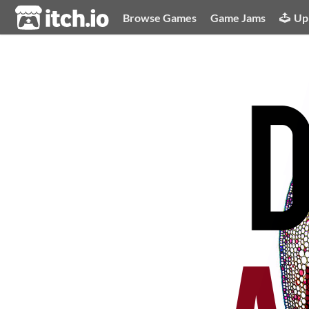
itch.io
Browse Games
Game Jams
Up