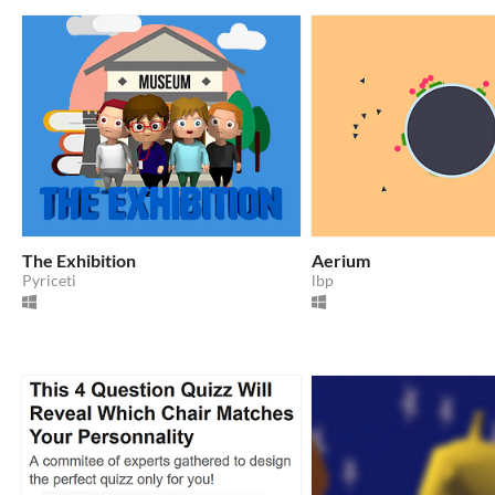
The Exhibition
Aerium
Pyriceti
lbp