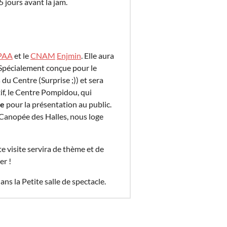
5 jours avant la jam.
PAA
et le
CNAM
Enjmin
. Elle aura
 Spécialement conçue pour le
u Centre (Surprise ;)) et sera
if, le Centre Pompidou, qui
le
pour la présentation au public.
 Canopée des Halles, nous loge
te visite servira de thème et de
er !
ns la Petite salle de spectacle.