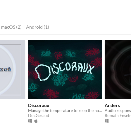
macOS (2)
Android (1)
Discoraux
Anders
Manage the temperature to keep the harmony of a coral reef
Audio responsi
DocGeraud
Romain Ensel