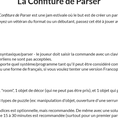
La Confiture de Parser
Confiture de Parser
est une jam estivale où le but est de créer un par
yez un vétéran du format ou un débutant, passez cet été à jouer a
 syntaxique/parser - le joueur doit saisir la commande avec un clavi
erliens ne sont pas acceptées.
'importe quel système/programme tant qu'il peut être considéré co
 (ou une forme de français, si vous voulez tenter une version Franc
 "room", 1 objet de décor (qui ne peut pas être pris), et 1 objet qui
3 types de puzzle (ex: manipulation d'objet, ouverture d'une serru
 indices est optionnelle, mais recommandée. De même avec une solu
e 15 à 30 minutes est recommandée (surtout pour un premier pars