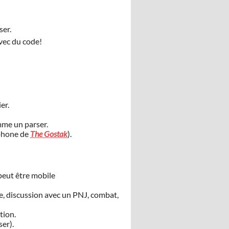
ser.
vec du code!
er.
mme un parser.
ophone de
The Gostak
).
 peut être mobile
re, discussion avec un PNJ, combat,
tion.
er).