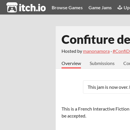
itch.io
Browse Games
Game Jams
Up
Confiture de
Hosted by
manonamora
·
#ConfiD
Overview
Submissions
Co
This jam is now over. 
This is a French Interactive Fictio
be accepted.