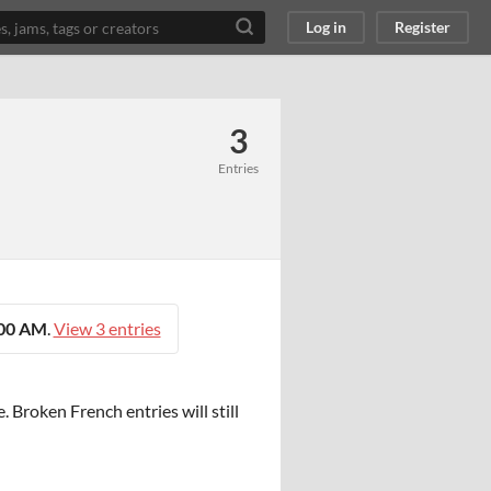
Log in
Register
3
Entries
:00 AM
.
View 3 entries
. Broken French entries will still