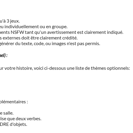
'à 3 jeux.
u individuellement ou en groupe.
éments NSFW tant qu'un avertissement est clairement indiqué.
s externes doit être clairement crédité.
 générer du texte, code, ou images n'est pas permis.
l) :
 votre histoire, voici ci-dessous une liste de thèmes optionnels:
plémentaires :
 salle.
ise que deux verbes.
NDRE d'objets.