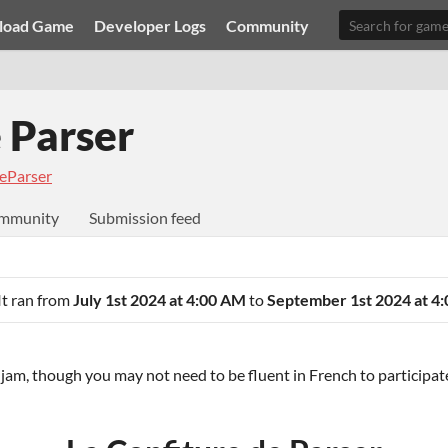
load Game
Developer Logs
Community
 Parser
eParser
mmunity
Submission feed
It ran from
July 1st 2024 at 4:00 AM
to
September 1st 2024 at 4
n jam, though you may not need to be fluent in French to participate