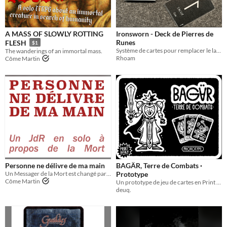
A MASS OF SLOWLY ROTTING
Ironsworn - Deck de Pierres de
Runes
FLESH
$1
Système de cartes pour remplacer le lancement de dés sur 11 tables Ironsworn.
The wanderings of an immortal mass.
Rhoam
Côme Martin
Personne ne délivre de ma main
BAGÄR, Terre de Combats ·
Un Messager de la Mort est changé par les Victimes qu'il emporte.
Prototype
Côme Martin
Un prototype de jeu de cartes en Print & Play !
deuq.