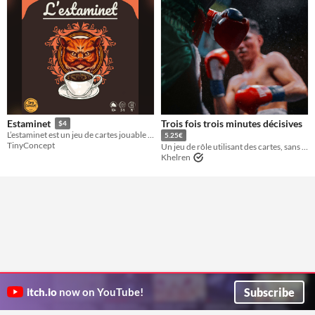
Trois fois trois minutes décisives
Estaminet
$4
L’estaminet est un jeu de cartes jouable partout grâce à son mini format, il tient sans mal dans une poche.
5.25€
TinyConcept
Un jeu de rôle utilisant des cartes, sans meneur de jeu, pour 2 joueurs, pour une partie d'une heure.
Khelren
Subscribe
itch.io
now on YouTube!