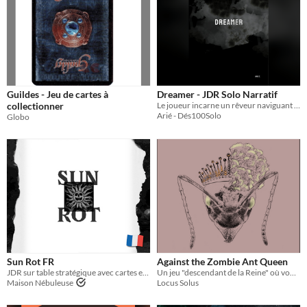
Guildes - Jeu de cartes à
Dreamer - JDR Solo Narratif
collectionner
Le joueur incarne un rêveur naviguant dans les profondeurs de son subconscient.
Arié - Dés100Solo
Globo
Sun Rot FR
Against the Zombie Ant Queen
JDR sur table stratégique avec cartes et figurines
Un jeu "descendant de la Reine" où vous jouez des fourmis zombies !
Maison Nébuleuse
Locus Solus