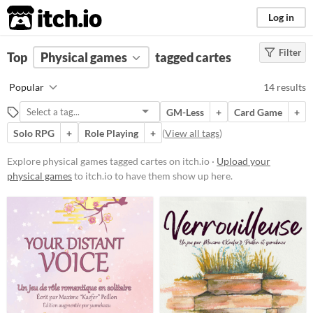
itch.io
Log in
Filter
FILTER RESULTS
Top
Physical games
(
Clear
)
tagged cartes
Tags
Popular
14 results
cartes
GM-Less
+
Card Game
+
Suggest description for this tag
Solo RPG
+
Role Playing
+
(
View all tags
)
Price
Explore physical games tagged cartes on itch.io ·
Upload your
physical games
to itch.io to have them show up here.
Free
Paid
$5 or less
$15 or less
Types
Tabletop role-playing game