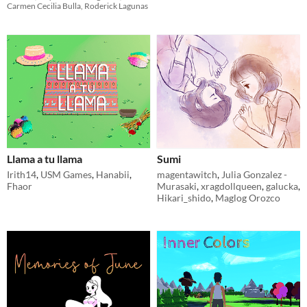
Carmen Cecilia Bulla, Roderick Lagunas
Llama a tu llama
Sumi
Irith14
,
USM Games
,
Hanabii
,
magentawitch
,
Julia Gonzalez -
Fhaor
Murasaki
,
xragdollqueen
,
galucka
,
Hikari_shido
,
Maglog Orozco