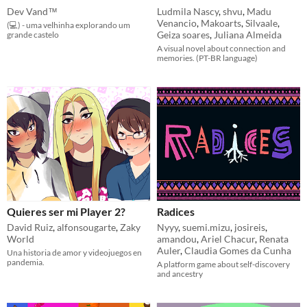
Dev Vand™
Ludmila Nascy
,
shvu
,
Madu
Venancio
,
Makoarts
,
Silvaale
,
(💻) - uma velhinha explorando um
Geiza soares
,
Juliana Almeida
grande castelo
A visual novel about connection and
memories. (PT-BR language)
Quieres ser mi Player 2?
Radices
David Ruiz
,
alfonsougarte
,
Zaky
Nyyy
,
suemi.mizu
,
josireis
,
World
amandou
,
Ariel Chacur
,
Renata
Auler
,
Claudia Gomes da Cunha
Una historia de amor y videojuegos en
pandemia.
​A platform game about self-discovery
and ancestry