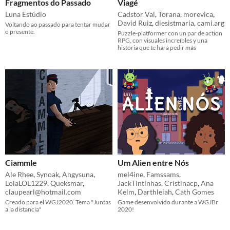
Fragmentos do Passado
Viagé
Luna Estúdio
Cadstor Val
,
Torana
,
morevica
,
David Ruiz
,
diesistmaria
,
cami.arg
Voltando ao passado para tentar mudar
o presente.
Puzzle-platformer con un par de action
RPG, con visuales increíbles y una
historia que te hará pedir más
Ciammle
Um Alien entre Nós
Ale Rhee
,
Synoak
,
Angysuna
,
mel4ine
,
Famssams
,
LolaLOL1229
,
Queksmar
,
JackTintinhas
,
Cristinacp
,
Ana
claupearl@hotmail.com
Kelm
,
Darthleiah
,
Cath Gomes
Creado para el WGJ2020. Tema "Juntas
Game desenvolvido durante a WGJBr
a la distancia"
2020!