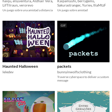
haiqu
,
elsy.ventura
,
Aldhair Vera
,
Kaipamyuhi
,
berrygems
,
LifTilraun
,
verorevo
Sakurastranger
,
Yuriev
,
IliaMtzF
Un juego sobre una amistad a distancia
Un juego sobre amistad
GIF
Haunted Halloween
packets
leledev
bunnyinwolfsclothing
Traverse cyberspace to deliver a custom
message