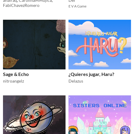
anairaq
,
CarolinaMMujica
,
Del
FabiChavezRomero
E V A Game
Sage & Echo
¿Quieres jugar, Haru?
nitroangelz
Delazus