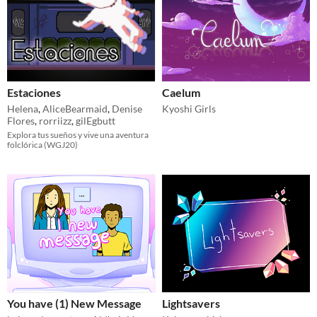
Estaciones
Caelum
Helena
,
AliceBearmaid
,
Denise
Kyoshi Girls
Flores
,
rorriizz
,
gilEgbutt
Explora tus sueños y vive una aventura
folclórica (WGJ20)
You have (1) New Message
Lightsavers