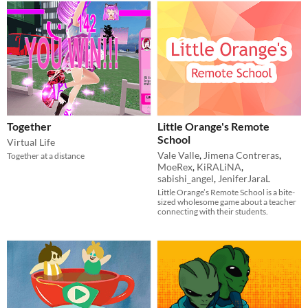
Together
Little Orange's Remote
School
Virtual Life
Vale Valle
,
Jimena Contreras
,
Together at a distance
MoeRex
,
KiRALiNA
,
sabishi_angel
,
JeniferJaraL
Little Orange’s Remote School is a bite-
sized wholesome game about a teacher
connecting with their students.