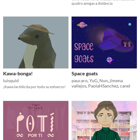
quatro amigas a distância
Kawa-bonga!
Space goats
luisquid
paucaro
,
YuG_Nun
,
jimena
vallejos
,
PaolaHSanchez
,
canel
¡Kawa las felicita por todo su esfuerzo!