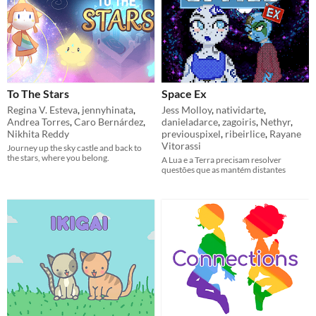
To The Stars
Space Ex
Regina V. Esteva
,
jennyhinata
,
Jess Molloy
,
natividarte
,
Andrea Torres
,
Caro Bernárdez
,
danieladarce
,
zagoiris
,
Nethyr
,
Nikhita Reddy
previouspixel
,
ribeirlice
,
Rayane
Vitorassi
Journey up the sky castle and back to
the stars, where you belong.
A Lua e a Terra precisam resolver
questões que as mantém distantes