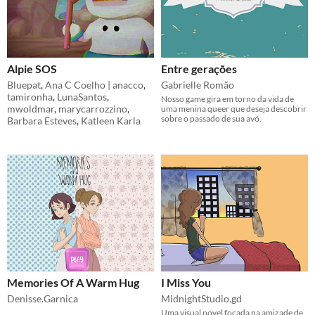
Alpie SOS
Entre gerações
Bluepat
,
Ana C Coelho | anacco
,
Gabrielle Romão
tamironha
,
LunaSantos
,
Nosso game gira em torno da vida de
mwoldmar
,
marycarrozzino
,
uma menina queer que deseja descobrir
sobre o passado de sua avó.
Barbara Esteves
,
Katleen Karla
Memories Of A Warm Hug
I Miss You
Denisse.Garnica
MidnightStudio.gd
Uma visual novel focada na amizade de