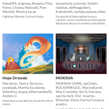
Hana094
,
arigovea
,
Bysamy
,
Piña
,
taniaolarte
,
Luhnnel
,
YudyH
,
Pame_Chavez
,
Malinalli
,
Pam
nataliac
,
delfinaguibert
,
Montiel
,
Monica Lyrae
KokoSmith
,
stufa&castanas
,
k0wi
Fighting Ultimate Cartoon Kaijus
Escapa de la hipervigilancia para
repartir cartas clandestinas sobre gente
desaparecida por la violencia de estado.
Hope Drowals
MOKSHA
Marialuzc
,
Yesica Terceros
,
MOKSHA GAME
,
JasChido
,
soyalejab
,
Martha Escalante
,
ROCIOMIKULIC
,
MarinaEariel
,
Valentina_duque
,
klhernandez42
,
May Craviotto
,
Sol Si
,
Dariana
,
Andylu G
sascha-tech
,
Vivi -Insecta-
,
Elisoolar
,
Vavin
,
Karina Fonseca
,
Hope busca rescatar los recuerdos de su
acastro
mamá
La vida es efímera, la muerte eterna. El