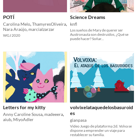
POTÍ
Science Dreams
Carolina Melo
,
ThamyresOliveira
,
knfl
Nara Araújo
,
marcialzarzar
Los sueños de Mary de querer ser
Austronauta son destruidos, ¿Qué se
WGJ 2020
puede hacer? Soñar...
Letters for my kitty
volvixelataquedelosbasuroid
es
Anny Caroline Sousa
,
madeeera
,
aiub
,
MiyoAdler
gianpasa
Video Juego de plataforma 2d. Volva se
dispone a emprender un viaje para
restablecer su familia.