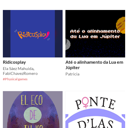
Ridicosplay
Até o alinhamento da Lua em
Júpiter
Ela Sáez Mahuida
,
FabiChavezRomero
Patricia
#Physical games