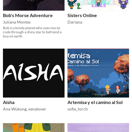
Bob's Morse Adventure
Sisters Online
Juliana Montes
Dariana
Bob is a lonely planet who uses morse
code through a shiny star to befriend a
boy on earth
Aisha
Artemisa y el camino al Sol
Ana Wükong
,
xenalover
sofie_torch