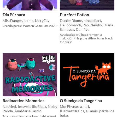
Día Púrpura
Purrfect Potion
MissDanger
,
luchic
,
MeryFay
DunkelBlume
,
ninakaliart
,
Helloomandi
,
Pao
,
Nevitiv
,
Diana
Creado para el Women Game Jam 2020.
Samayoa
,
Danifive
Ayuda a las brujitas a romper la
maldición / Help the little witches break
the curse
Radioactive Memories
O Sumiço da Tangerina
NatMed
,
Jessvela
,
IlluBlack
,
Noisy
MorPhynas
,
a_lari
,
Panda
,
AnaMariaCastro
IHarvestBrains
,
aCamis
,
pardal de
botas
An impossible spacial love , fight against