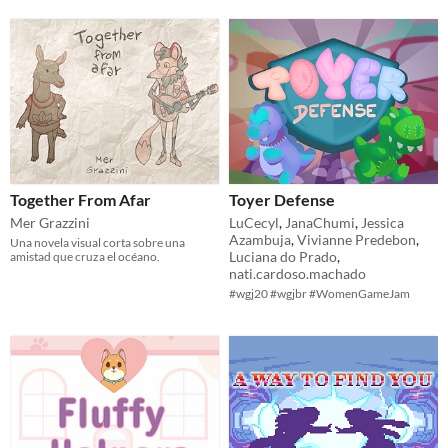
Together From Afar
Toyer Defense
Mer Grazzini
LuCecyl
,
JanaChumi
,
Jessica
Azambuja
,
Vivianne Predebon
,
Una novela visual corta sobre una
Luciana do Prado
,
amistad que cruza el océano.
nati.cardoso.machado
#wgj20 #wgjbr #WomenGameJam