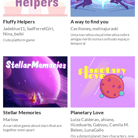
Fluffy Helpers
A way to find you
Jadeblue11
,
SadFerretGirl
,
Cecihoney
,
melinajuraski
Nina_beibi
Uma narrativa visual interativa sobre
amigas nerds numa confusão espaço-
Cute platform game
temporal.
Stellar Memories
Planetary Love
Marlow
Luiza Calderan
,
ahiane
,
liiceduarte
,
Gabyyu
,
Camila M.
A narrative game about stars that are
Belem
,
LunaGallo
together even apart
On a distant planet, two characters, one