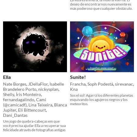
deseo de encontrarnos nuevamente es
más poderoso que cualquier obstáculo.
Ella
Sunite!
Nate Borges
,
JDellaFlor
,
Isabelle
Francha
,
Soph Podestá
,
sirevanac
,
Brandelero Porto
,
nickysplan
,
Kna
Shelly
,
Íris Monteiro
,
Sos el sol! Agarrá los diferentes planetas
fernandagalindo
,
Cami
esquivando los agujeros negros y los
meteoritos.
(@camicadf)
,
Lina Teixeira
,
Bianca
Jupiter
,
Eli Bittencourt
,
Dani_Dantas
Um jogo de quebra-cabeças em que
você precisa ajudar Ella a recuperar sua
felicidade através de fotografias antigas