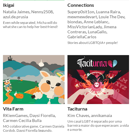
Ikigai
Connections
Natalia Jaimes
,
Nenny2508
,
Superp0sit1on
,
Luanna Raira
,
azul.de.prusia
mewmewdevart
,
Louie The Dev
,
biondas
,
Anne Leblanc
,
Even while separated, Micha will do
MissVictorianLady
,
Jimena
what she can to help her best friend!
Contreras
,
LunaGallo
,
GabriellaCarlos
Stories about LGBTQIA+ people!
Vita Farm
Taciturna
RKiemGames
,
Daysi Fiorella
,
Kim Chaves
,
annikamaia
Carmen Cecilia Bulla
Um casal LGBT é separado por uma
barreira maior do que esperavam: a vida
MO colaborative game, Carmen Daniela
e a morte.
Cordob, Daysi Fiorella Segundo,