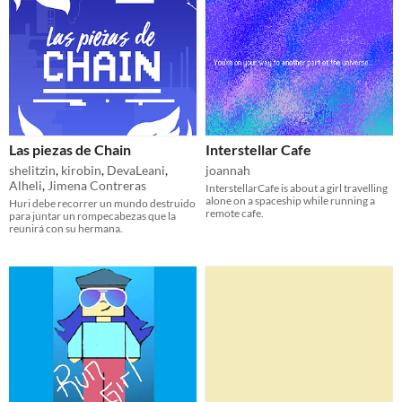
Las piezas de Chain
Interstellar Cafe
shelitzin
,
kirobin
,
DevaLeani
,
joannah
Alheli
,
Jimena Contreras
InterstellarCafe is about a girl travelling
alone on a spaceship while running a
Huri debe recorrer un mundo destruido
remote cafe.
para juntar un rompecabezas que la
reunirá con su hermana.