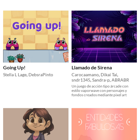
Going Up!
Llamado de Sirena
Stella L Lage
,
DebsraPinto
Carocaamano
,
Dikai Tai
,
sndr1345
,
Sandra-p
,
ABRABR
Un juego de acción tipo árcade con
estilo vaporwave con personajes y
fondos creados mediante pixel art