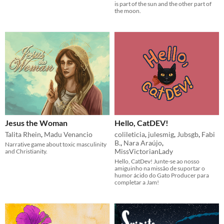
is part of the sun and the other part of
the moon.
Jesus the Woman
Hello, CatDEV!
Talita Rhein
,
Madu Venancio
colileticia
,
julesmig
,
Jubsgb
,
Fabi
B.
,
Nara Araújo
,
Narrative game about toxic masculinity
MissVictorianLady
and Christianity.
Hello, CatDev! Junte-se ao nosso
amiguinho na missão de suportar o
humor ácido do Gato Producer para
completar a Jam!