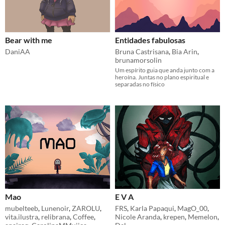
Bear with me
Entidades fabulosas
DaniAA
Bruna Castrisana
,
Bia Arin
,
brunamorsolin
Um espírito guia que anda junto com a
heroína. Juntas no plano espiritual e
separadas no físico
Mao
E V A
mubelteeb
,
Lunenoir
,
ZAROLU
,
FRS
,
Karla Papaqui
,
MagO_00
,
vita.ilustra
,
relibrana
,
Coffee
,
Nicole Aranda
,
krepen
,
Memelon
,