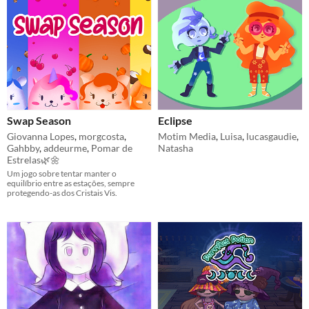
Swap Season
Eclipse
Giovanna Lopes
,
morgcosta
,
Motim Media
,
Luisa
,
lucasgaudie
,
Gahbby
,
addeurme
,
Pomar de
Natasha
Estrelas🌿🌼
Um jogo sobre tentar manter o
equilíbrio entre as estações, sempre
protegendo-as dos Cristais Vis.