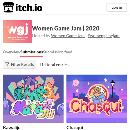
itch.io
Log in
Women Game Jam | 2020
Hosted by
Women Game Jam
·
#womengamejam
Overview
Submissions
Submission feed
114 total entries
Filter Results
Kawaiiju
Chasqui