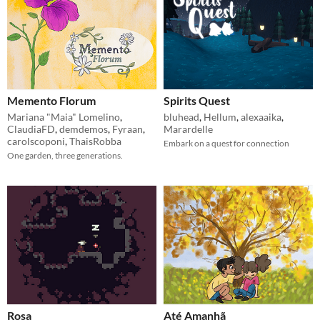
Memento Florum
Spirits Quest
Mariana "Maia" Lomelino
,
bluhead
,
Hellum
,
alexaaika
,
ClaudiaFD
,
demdemos
,
Fyraan
,
Marardelle
carolscoponi
,
ThaisRobba
Embark on a quest for connection
​One garden, three generations.
Rosa
Até Amanhã