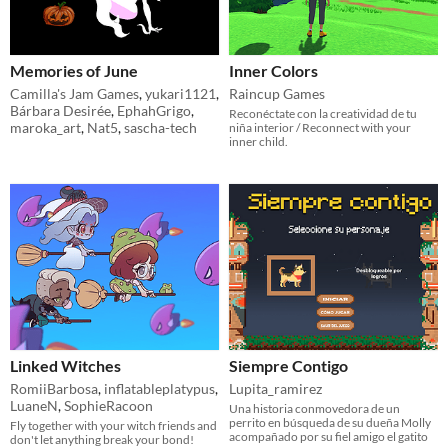
Memories of June
Inner Colors
Camilla's Jam Games
,
yukari1121
,
Raincup Games
Bárbara Desirée
,
EphahGrigo
,
Reconéctate con la creatividad de tu
maroka_art
,
Nat5
,
sascha-tech
niña interior / Reconnect with your
inner child.
Linked Witches
Siempre Contigo
RomiiBarbosa
,
inflatableplatypus
,
Lupita_ramirez
LuaneN
,
SophieRacoon
Una historia conmovedora de un
perrito en búsqueda de su dueña Molly
Fly together with your witch friends and
acompañado por su fiel amigo el gatito
don't let anything break your bond!