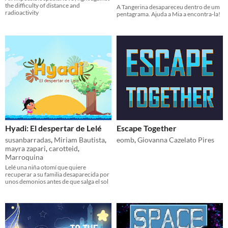
the difficulty of distance and
A Tangerina desapareceu dentro de um
radioactivity
pentagrama. Ajuda a Mia a encontra-la!
Hyadi: El despertar de Lelé
Escape Together
susanbarradas
,
Miriam Bautista
,
eomb
,
Giovanna Cazelato Pires
mayra zapari
,
carotteid
,
Marroquina
Lelé una niña otomí que quiere
recuperar a su familia desaparecida por
unos demonios antes de que salga el sol