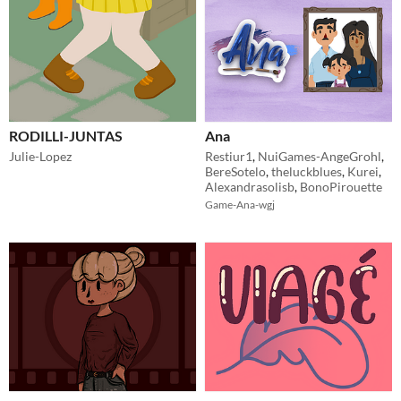
RODILLI-JUNTAS
Ana
Julie-Lopez
Restiur1
,
NuiGames-AngeGrohl
,
BereSotelo
,
theluckblues
,
Kurei
,
Alexandrasolisb
,
BonoPirouette
Game-Ana-wgj