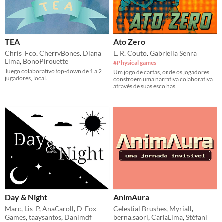
TEA
Ato Zero
Chris_Fco
,
CherryBones
,
Diana
L. R. Couto
,
Gabriella Senra
Lima
,
BonoPirouette
#Physical games
Juego colaborativo top-down de 1 a 2
Um jogo de cartas, onde os jogadores
jugadores, local.
constroem uma narrativa colaborativa
através de suas escolhas.
Day & Night
AnimAura
Marc
,
Lis_P
,
AnaCaroll
,
D-Fox
Celestial Brushes
,
Myriall
,
Games
,
taaysantos
,
Danimdf
berna.saori
,
CarlaLima
,
Stéfani