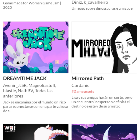
Diniz
,
k_cavalheiro
Game made for Women Game Jam |
2020
Um jogo sobre dinossauras e amizade
DREAMTIME JACK
Mirrored Path
Avenir_JJSR
,
Magnoliastuff
,
Cardanic
blastie
,
NathBV
,
Todas las
#Game assets
anteriores
Lisa y sus amigas harán un corto, pero
un encuentro inesperado definirá el
Jack se encamina por el mundo onírico
destino de este y de su amistad.
para reconectarse con una parte valiosa
de sí.