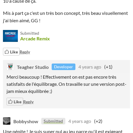
10 à cause de ça.
Mis à part ça c'est un très bon concept, très beau visuellement
j'ai bien aimé, GG !
Submitted
Arcade Remix
Like
Reply
Teagher Studio
4 years ago
(+1)
Developer
Merci beaucoup ! Effectivement on est pas encore très
satisfaits de l'équilibrage. On travaille sur une version post-
jam mieux équilibrée ;)
Like
Reply
Bobbyshow
4 years ago
(+2)
Submitted
Une pépite ! Je suis super nul au jeu parce qu'il est exigeant