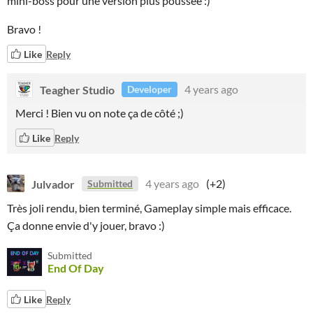
mini-boss pour une version plus poussée :)
Bravo !
Like
Reply
Teagher Studio
4 years ago
Developer
Merci ! Bien vu on note ça de côté ;)
Like
Reply
Julvador
4 years ago
(+2)
Submitted
Très joli rendu, bien terminé, Gameplay simple mais efficace.
Ça donne envie d'y jouer, bravo :)
Submitted
End Of Day
Like
Reply