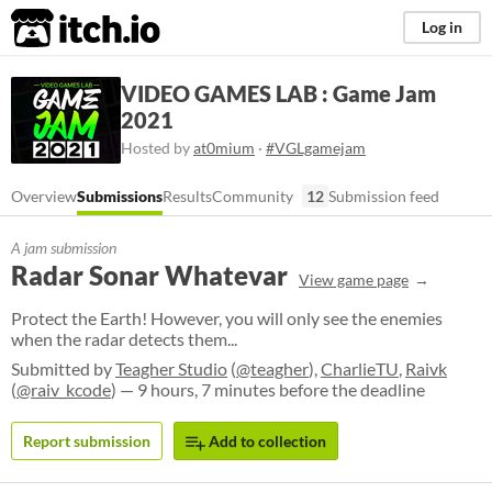
itch.io
Log in
VIDEO GAMES LAB : Game Jam
2021
Hosted by
at0mium
·
#VGLgamejam
Overview
Submissions
Results
Community
12
Submission feed
A jam submission
Radar Sonar Whatevar
View game page
Protect the Earth! However, you will only see the enemies
when the radar detects them...
Submitted by
Teagher Studio
(
@teagher
),
CharlieTU
,
Raivk
(
@raiv_kcode
) — 9 hours, 7 minutes before the deadline
Report submission
Add to collection