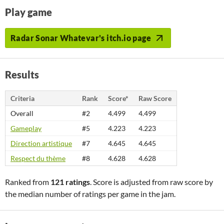
Play game
Radar Sonar Whatevar's itch.io page
Results
Criteria
Rank
Score*
Raw Score
Overall
#2
4.499
4.499
Gameplay
#5
4.223
4.223
Direction artistique
#7
4.645
4.645
Respect du thème
#8
4.628
4.628
Ranked from
121 ratings
. Score is adjusted from raw score by
the median number of ratings per game in the jam.