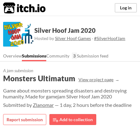
itch.io
Log in
Silver Hoof Jam 2020
Hosted by
Silver Hoof Games
·
#SilverHoofJam
Overview
Submissions
Community
3
Submission feed
A jam submission
Monsters Ultimatum
View project page
Game about monsters spreading disasters and destroying
humanity. Made for gamejam Silver Hoof Jam 2020
Submitted by
Zlanomar
— 1 day, 2 hours before the deadline
Report submission
Add to collection