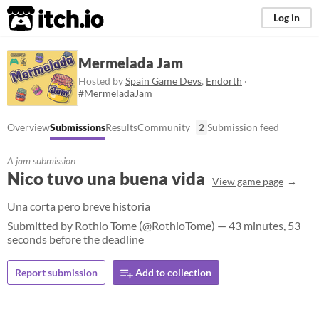
itch.io
Log in
Mermelada Jam
Hosted by
Spain Game Devs
,
Endorth
·
#MermeladaJam
Overview
Submissions
Results
Community
2
Submission feed
A jam submission
Nico tuvo una buena vida
View game page
Una corta pero breve historia
Submitted by
Rothio Tome
(
@RothioTome
) — 43 minutes, 53
seconds before the deadline
Report submission
Add to collection