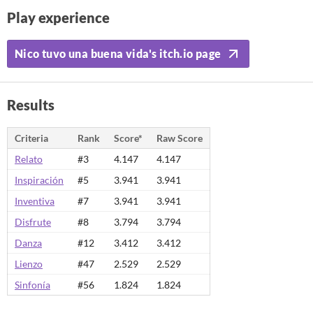
Play experience
Nico tuvo una buena vida's itch.io page
Results
Criteria
Rank
Score*
Raw Score
Relato
#3
4.147
4.147
Inspiración
#5
3.941
3.941
Inventiva
#7
3.941
3.941
Disfrute
#8
3.794
3.794
Danza
#12
3.412
3.412
Lienzo
#47
2.529
2.529
Sinfonía
#56
1.824
1.824