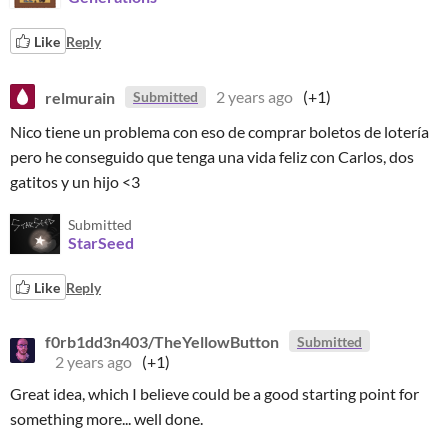
Like
Reply
relmurain
2 years ago
(+1)
Submitted
Nico tiene un problema con eso de comprar boletos de lotería
pero he conseguido que tenga una vida feliz con Carlos, dos
gatitos y un hijo <3
Submitted
StarSeed
Like
Reply
f0rb1dd3n403/TheYellowButton
Submitted
2 years ago
(+1)
Great idea, which I believe could be a good starting point for
something more... well done.