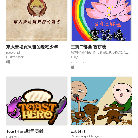
來大賣場買果醬的廢宅少年
三寶二部曲 塞莎曉
icewond
台灣小黃滿街跑，鄙視優步觀念老；違規搶客樣樣來，趕羚羊吃草汁擺。
Platformer
SLW
Simulation
ToastHero吐司英雄
Eat Shit
Down appetite game
IDerHua