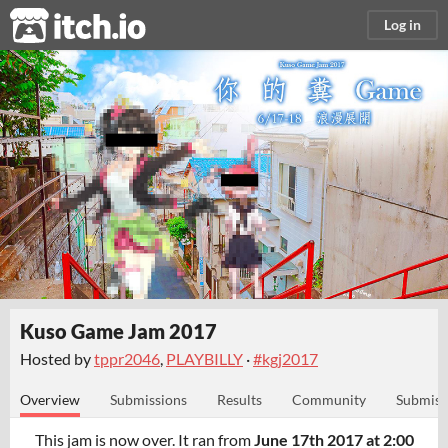
itch.io
Log in
Kuso Game Jam 2017
Hosted by
tppr2046
,
PLAYBILLY
·
#kgj2017
Overview
Submissions
Results
Community
Submiss
This jam is now over. It ran from
June 17th 2017 at 2:00