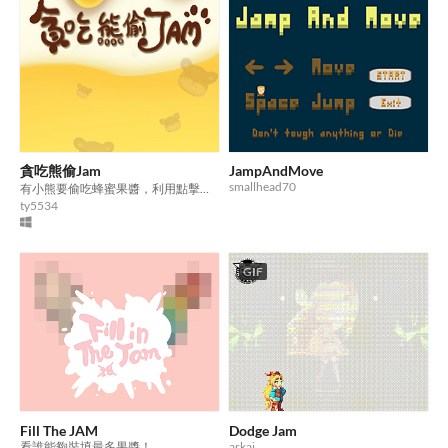
貪吃熊偷Jam
JampAndMove
smallhead70
有小熊要偷吃蜂蜜果醬，利用點擊小熊來阻止小熊得到蜂蜜果醬
ty5534
GIF
Fill The JAM
Dodge Jam
看誰能夠裝填最多果醬！
arkai