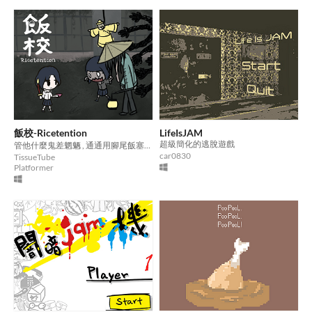
飯校-Ricetention
LifeIsJAM
超級簡化的逃脫遊戲
管他什麼鬼差魍魉​ , 通通用腳尾飯塞爆!​
car0830
TissueTube
Platformer