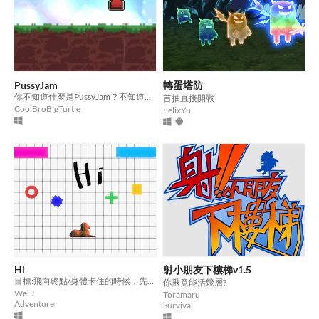
PussyJam
轉蛋塔防
你不知道什麼是PussyJam？不知道是什麼就算了，也請不要去Google。
首抽直接開戰
CoolBroBigTurtle
FelixYu
Hi
射小朋友下樓梯v1.5
目標:飛向終點/身體卡住的時候，先試著掙脫/有時候身體會飛出去直接到終點，請重來
你揪竟能活幾層?
Wei J
Toramaru
Adventure
Survival