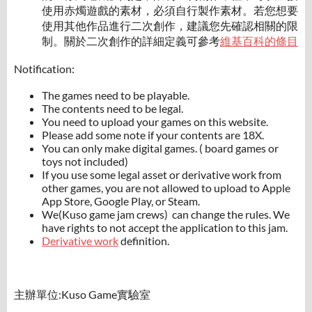
使用赤燭遊戲的素材，必須自行製作素材。若您想要
使用其他作品進行二次創作，建議您先確認相關的限
制。關於二次創作的詳細定義可參考
維基百科的條目
Notification:
The games need to be playable.
The contents need to be legal.
You need to upload your games on this website.
Please add some note if your contents are 18X.
You can only make digital games. ( board games or
toys not included)
If you use some legal asset or derivative work from
other games, you are not allowed to upload to Apple
App Store, Google Play, or Steam.
We(Kuso game jam crews) can change the rules. We
have rights to not accept the application to this jam.
Derivative work
definition.
主辦單位:Kuso Game實驗室