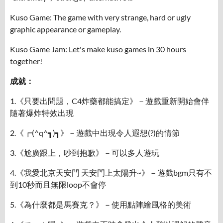
Kuso Game: The game with very strange, hard or ugly
graphic appearance or gameplay.
Kuso Game Jam: Let's make kuso games in 30 hours
together!
成就：
1.《只要出問題，C4炸藥都能搞定》－遊戲重新開始會伴
隨著爆炸特效出現
2.《┏(^q^┓)┓》－遊戲中出現令人遐想(?)的情節
3.《尬廣跟上，吵到抱歉》－可以多人遊玩
4.《我愛北京天安門 天安門上太陽升~》－遊戲bgm只有不
到10秒而且無限loop不會停
5.《為什麼都是馬賽克？》－使用點陣繪風格的美術