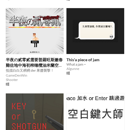
半夜の貳零貳需要普羅旺斯嫩春
This'a piece of jam
What a jam ~
雞佐地中海初榨橄欖油米蘭空運
Algunne
蘿勒葉來陪伴
抵擋白白又稠稠 der 果醬襲擊！
GameDevWin
Shooter