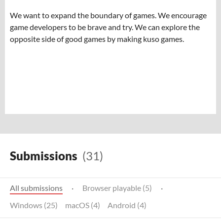
We want to expand the boundary of games. We encourage
game developers to be brave and try. We can explore the
opposite side of good games by making kuso games.
Submissions
(31)
All submissions
·
Browser playable (5)
·
Windows (25)
macOS (4)
Android (4)