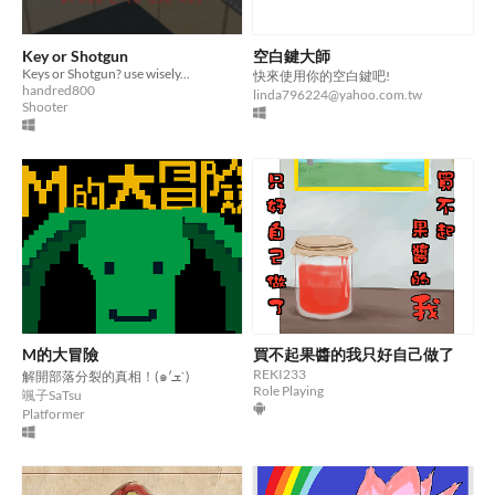
Key or Shotgun
空白鍵大師
Keys or Shotgun? use wisely...
快來使用你的空白鍵吧!
handred800
linda796224@yahoo.com.tw
Shooter
M的大冒險
買不起果醬的我只好自己做了
REKI233
解開部落分裂的真相！(๑′ܫ`)
Role Playing
颯子SaTsu
Platformer