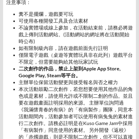
注意事項：
糞不是擺爛，遊戲要可玩
可使用各種開發工具及合法素材
不論實體場或線上參加，在活動結束前，請務必將遊
戲上傳到活動網站。(活動網站的網址將在活動開始
時公布)
如有限制級內容，請在遊戲前面先行註明
僅限電子遊戲（桌遊等實體玩具非在此列）遊戲平台
不限定，但需要能夠給其他玩家試玩
二次創作的作品，禁止上架到Apple App Store,
Google Play, Steam等平台。
主辦單位保留活動變更與接受報名與否之權力
本次活動鼓勵二次創作，若您想要使用其他作品的角
色或是素材，請使用允許或不限制二創的作品。並且
要在遊戲畫面註明採用的來源。 主辦單位詢問過
《我滿懷青春的有病》的「有病製作」團隊，同意本
活動期間內，活動參加者可以使用有病兔兔的素材進
行二次創作。請務必註明是在Kuso Game Jam中採用
「有病製作」同意使用的素材。 另外開發《返校》
的「赤燭遊戲」則是不限制二次創作，但不可以直接