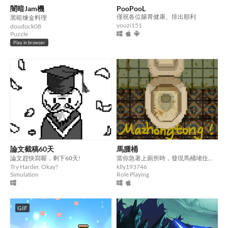
闇暗Jam機
PooPooL
僅祝各位腸胃健康、排出順利
黑暗煉金料理
youzi151
douduck08
Puzzle
Play in browser
論文截稿60天
馬腫桶
論文趕快寫喔，剩下60天!
當你急著上廁所時，發現馬桶堵住怎麼辦？
Try Harder, Okay?
klly193746
Simulation
Role Playing
GIF