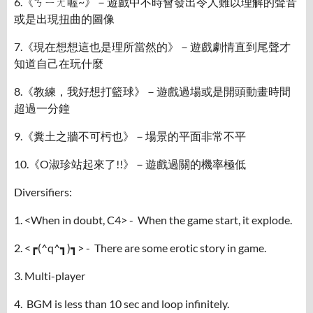
6.《ㄎㄧㄤ喔~》－遊戲中不時會發出令人難以理解的聲音
或是出現扭曲的圖像
7.《現在想想這也是理所當然的》－遊戲劇情直到尾聲才
知道自己在玩什麼
8.《教練，我好想打籃球》－遊戲過場或是開頭動畫時間
超過一分鐘
9.《糞土之牆不可杇也》－場景的平面非常不平
10.《O淑珍站起來了!!》－遊戲過關的機率極低
Diversifiers:
1. <When in doubt, C4> - When the game start, it explode.
2. <┏(^q^┓)┓> - There are some erotic story in game.
3. Multi-player
4. BGM is less than 10 sec and loop infinitely.