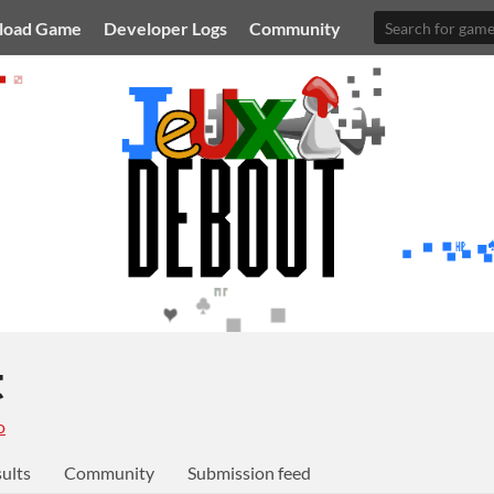
load Game
Developer Logs
Community
t
o
ults
Community
Submission feed