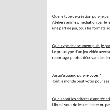
Quelle type de création puis-je par
Ateliers animés, médiation par le je
une part de jeu, tous les formats s
Quel type de document puis-je par
Le prototype d'un jeu vidéo avec s
reportage-photos décrivant le déro
Jusqu'à quand puis-je voter ?
Tout le monde peut voter pour ses p
Quels sont les critères d'appréciat
Libre à vous de les respecter ou pa