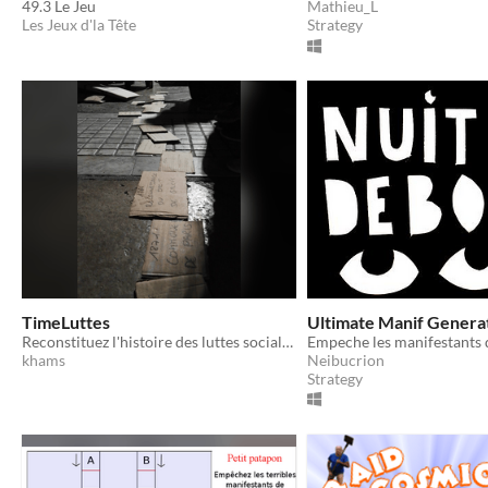
49.3 Le Jeu
Mathieu_L
Les Jeux d'la Tête
Strategy
TimeLuttes
Ultimate Manif Genera
Reconstituez l'histoire des luttes sociales !
khams
Neibucrion
Strategy