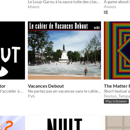
Le Loup-Garou à la sauce lutte des classes !
A game about l
khams
Asmos
tor
Vacances Debout
The Matter 
Empeche les manifestants d'accéder à République...
Ne partez pas en vacances sans le cahier de Vacances Debout ! A mettre entre toutes les mains !
Pyb
Nomys_Tempa
Play in browser