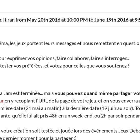
. It ran from
May 20th 2016 at 10:00 PM
to
June 19th 2016 at 9
néma, les jeux portent leurs messages et nous remettent en questio
r exprimer vos opinions, faire collaborer, faire s'interroger...
 tester vos préférées, et votez pour celles que vous soutenez !
 la Jam est terminée... mais
vous pouvez quand même partager votr
ur
en y recopiant l'URL de la page de votre jeu, et on vous enverra 
mière date (21 mai au matin) à la dernière date (19 juin au soir). 
hante, qu'elle lui ait pris 48h en un week-end, ou 2h par soir pend
e votre création soit testée et jouée lors des événements Jeux D
le dernier moment pour la partager ;)