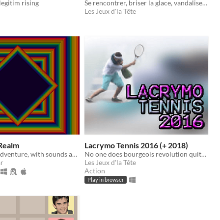
egitim rising
Se rencontrer, briser la glace, vandaliser grave !
Les Jeux d'la Tête
Realm
Lacrymo Tennis 2016 (+ 2018)
Short textual adventure, with sounds and images
No one does bourgeois revolution quite like the French.
r
Les Jeux d'la Tête
Action
Play in browser