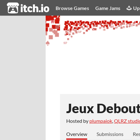
itch.io
Browse Games
Game Jams
Up
Jeux Debou
Hosted by
plumpaiok
,
QLRZ studi
Overview
Submissions
Res