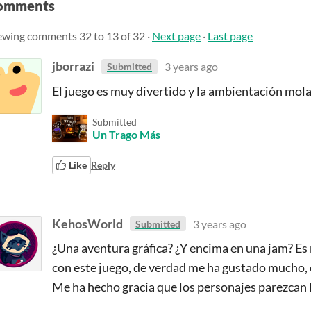
omments
ewing comments
32
to
13
of 32
·
Next page
·
Last page
jborrazi
3 years ago
Submitted
El juego es muy divertido y la ambientación mol
Submitted
Un Trago Más
Like
Reply
KehosWorld
3 years ago
Submitted
¿Una aventura gráfica? ¿Y encima en una jam? Es
con este juego, de verdad me ha gustado mucho, 
Me ha hecho gracia que los personajes parezcan