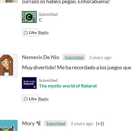
currazo os habéis pegao. Enhorabuena!
Submitted
C
Like
Reply
Nemesis De Nix
3 years ago
Submitted
Muy divertido! Me ha recordado a los juegos qu
Submitted
The mystic world of Ratarot
Like
Reply
Mory 🫧
3 years ago
(+1)
Submitted