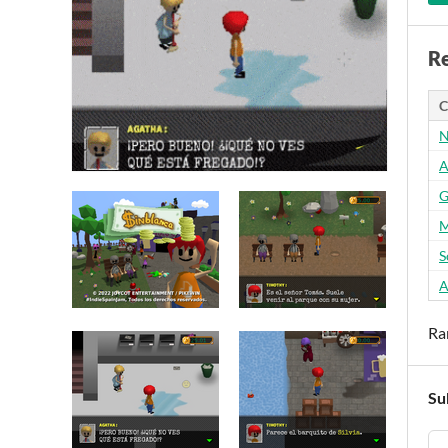
Re
C
N
A
G
M
S
A
Ra
Su