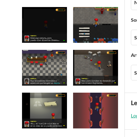
So
S
Ar
S
L
Log