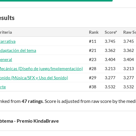
sults
riteria
Rank
Score*
Raw S
arrativa
#11
3.745
3.745
daptación del tema
#21
3.362
3.362
eneral
#23
3.404
3.404
ecánicas (Diseño de juego/Implementación)
#28
3.213
3.213
onido (Música/SFX y Uso del Sonido)
#29
3.277
3.277
rte
#38
3.532
3.532
nked from
47 ratings
. Score is adjusted from raw score by the med
btema - Premio KindaBrave