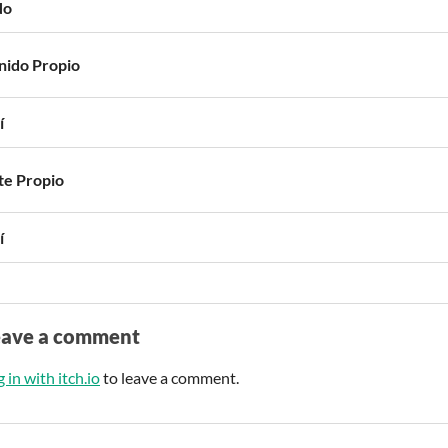
No
nido Propio
í
te Propio
í
eave a comment
 in with itch.io
to leave a comment.