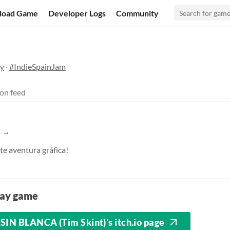
load Game
Developer Logs
Community
ay
·
#IndieSpainJam
on feed
te aventura gráfica!
lay game
SIN BLANCA (Tim Skint)'s itch.io page