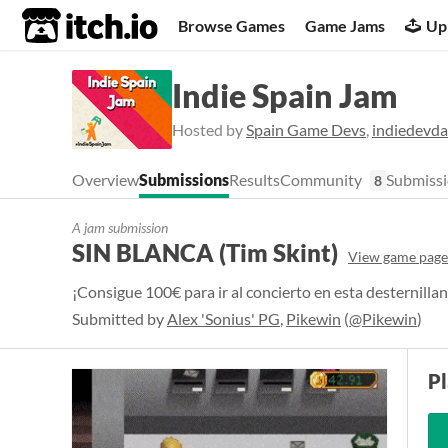
itch.io
Browse Games
Game Jams
Up
Indie Spain Jam
Hosted by
Spain Game Devs
,
indiedevd
Overview
Submissions
Results
Community
Submissi
8
A jam submission
SIN BLANCA (Tim Skint)
View game page
¡Consigue 100€ para ir al concierto en esta desternillan
Submitted by
Alex 'Sonius' PG
,
Pikewin
(
@Pikewin
)
P