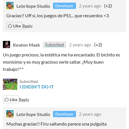
Lebrilope Studio
2 years ago
(+2)
Developer
Gracias!! Uff si, los juegos de PS1... que recuerdos <3
Like
Reply
Keaton Mask
2 years ago
(+2)
Submitted
Un juego precioso, la estética me ha encantado. El bichito es
monísimo y es muy gracioso verle saltar. ¡Muy buen
trabajo!^^
Submitted
I (DID)N'T DO IT
Like
Reply
Lebrilope Studio
2 years ago
Developer
Muchas gracias!! Firu saltando parece una pulguita