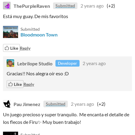
ThePurpleRaven
2 years ago
(+2)
Submitted
Está muy guay. De mis favoritos
Submitted
Bloodmoon Town
Like
Reply
Lebrilope Studio
2 years ago
Developer
Gracias!! Nos alegra oír eso :D
Like
Reply
Pau Jimenez
2 years ago
(+2)
Submitted
Un juego precioso y super tranquilo. Me encanta el detalle de
los flecos de Firu✨ Muy buen trabajo!
Submitted