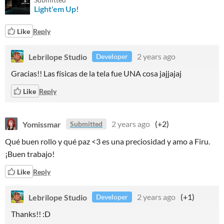
Light'em Up!
Like
Reply
Lebrilope Studio
2 years ago
Developer
Gracias!! Las físicas de la tela fue UNA cosa jajjajaj
Like
Reply
Yomissmar
2 years ago
(+2)
Submitted
Qué buen rollo y qué paz <3 es una preciosidad y amo a Firu.
¡Buen trabajo!
Like
Reply
Lebrilope Studio
2 years ago
(+1)
Developer
Thanks!! :D