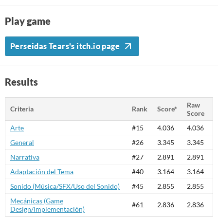
Play game
Perseidas Tears's itch.io page
Results
Raw
Criteria
Rank
Score*
Score
Arte
#15
4.036
4.036
General
#26
3.345
3.345
Narrativa
#27
2.891
2.891
Adaptación del Tema
#40
3.164
3.164
Sonido (Música/SFX/Uso del Sonido)
#45
2.855
2.855
Mecánicas (Game
#61
2.836
2.836
Design/Implementación)