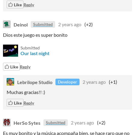
Like
Reply
Deinol
2 years ago
(+2)
Submitted
Dios este juego es super bonito
Submitted
Our last night
Like
Reply
Lebrilope Studio
2 years ago
(+1)
Developer
Muchas gracias!! :)
Like
Reply
HerSo Sytes
2 years ago
(+2)
Submitted
Es muy bonito y la música acompaña bien, se hace raro que no