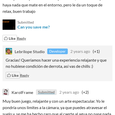
haya nada que mate en el entorno, pero le da un toque de
relax, buen trabajo
Submitted
Can you save me?
Like
Reply
Lebrilope Studio
2 years ago
(+1)
Developer
Gracias! Queríamos hacer una experiencia relajante y que
no hubiese condición de derrota, así vas de chills :)
Like
Reply
KarolFrame
2 years ago
(+2)
Submitted
Muy buen juego, relajante y con un arte espectacular. Yo le
pondría unos limites a la cámara, ya que puedes atravesar el
suelo y, se me ha hecho raro que al caerte al agua no pase nada,