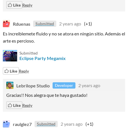
Like
Reply
Rduenas
2 years ago
(+1)
Submitted
Es increiblemete fluido y no se atora en ningún sitio. Además el
arte es percioso.
Submitted
Eclipse Party Megamix
Like
Reply
Lebrilope Studio
2 years ago
Developer
Gracias!! Nos alegra que te haya gustado!
Like
Reply
raulglez7
2 years ago
(+1)
Submitted