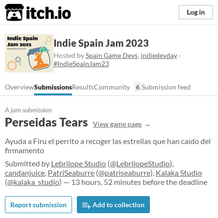
itch.io
Log in
Indie Spain Jam 2023
Hosted by
Spain Game Devs
,
indiedevday
·
#IndieSpainJam23
Overview
Submissions
Results
Community
6
Submission feed
A jam submission
Perseidas Tears
View game page
Ayuda a Firu el perrito a recoger las estrellas que han caído del
firmamento
Submitted by
Lebrilope Studio
(
@LebrilopeStudio
),
candanjuice
,
PatriSeaburre
(
@patriseaburre
),
Kalaka Studio
(
@kalaka_studio
) — 13 hours, 52 minutes before the deadline
Report submission
Add to collection