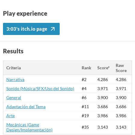
Play experience
3:03's itch.io page
Results
Raw
Criteria
Rank
Score*
Score
Narrativa
#2
4.286
4.286
Sonido (Música/SFX/Uso del Sonido)
#4
3.971
3.971
General
#6
3.900
3.900
Adaptación del Tema
#11
3.686
3.686
Arte
#19
3.986
3.986
Mecánicas (Game
#35
3.143
3.143
Design/Implementación)