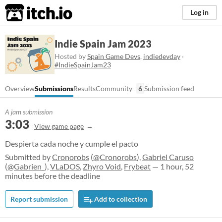
itch.io
Log in
Indie Spain Jam 2023
Hosted by
Spain Game Devs
,
indiedevday
·
#IndieSpainJam23
Overview
Submissions
Results
Community
6
Submission feed
A jam submission
3:03
View game page
Despierta cada noche y cumple el pacto
Submitted by
Cronorobs
(
@Cronorobs
),
Gabriel Caruso
(
@Gabrien_
),
VLaDOS
,
Zhyro Void
,
Frybeat
— 1 hour, 52
minutes before the deadline
Report submission
Add to collection