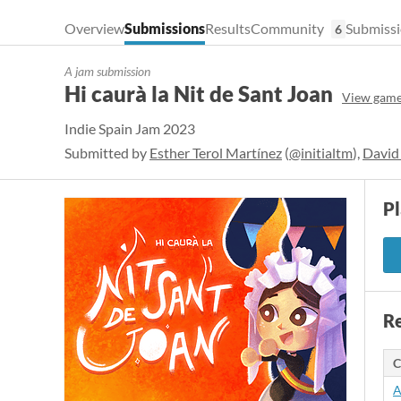
Overview
Submissions
Results
Community
Submissi
6
A jam submission
Hi caurà la Nit de Sant Joan
View game
Indie Spain Jam 2023
Submitted by
Esther Terol Martínez
(
@initialtm
),
David
P
Re
C
A