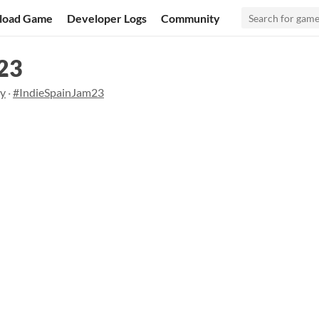
load Game
Developer Logs
Community
023
ay
·
#IndieSpainJam23