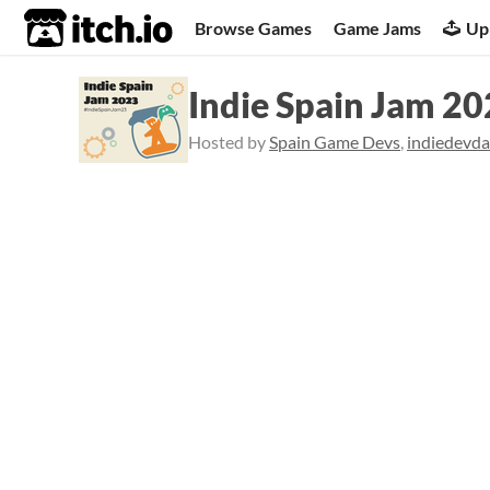
itch.io
Browse Games
Game Jams
Up
Indie Spain Jam 2
Hosted by
Spain Game Devs
,
indiedevd