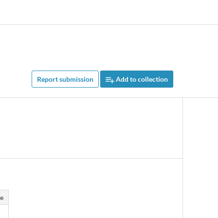
Report submission
Add to collection
e