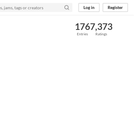
Log in
Register
176
7,373
Entries
Ratings