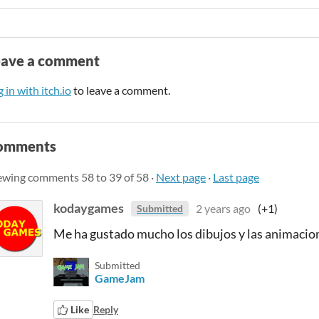
eave a comment
 in with itch.io
to leave a comment.
omments
ewing comments
58
to
39
of 58
·
Next page
·
Last page
kodaygames
2 years ago
(+1)
Submitted
Me ha gustado mucho los dibujos y las animacion
Submitted
GameJam
Like
Reply