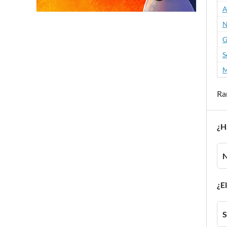
A
N
G
S
M
Ra
¿H
¿El
S