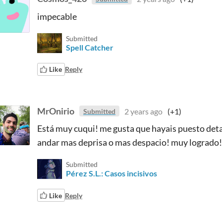
impecable
Submitted
Spell Catcher​
Like
Reply
MrOnirio
2 years ago
(+1)
Submitted
Está muy cuqui! me gusta que hayais puesto detal
andar mas deprisa o mas despacio! muy logrado
Submitted
Pérez S.L.: Casos incisivos
Like
Reply