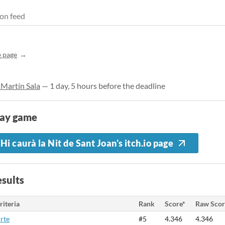
on feed
 page
 Martín Sala
— 1 day, 5 hours before the deadline
lay game
Hi caurà la Nit de Sant Joan's itch.io page
sults
riteria
Rank
Score*
Raw Scor
rte
#5
4.346
4.346