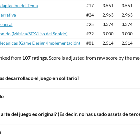
daptación del Tema
#17
3.561
3.561
arrativa
#24
2.963
2.963
eneral
#25
3.374
3.374
onido (Música/SFX/Uso del Sonido)
#32
3.000
3.000
ecánicas (Game Design/Implementación)
#81
2.514
2.514
nked from
107 ratings
. Score is adjusted from raw score by the m
as desarrollado el juego en solitario?
No
 arte del juego es original? (Es decir, no has usado assets de terc
í