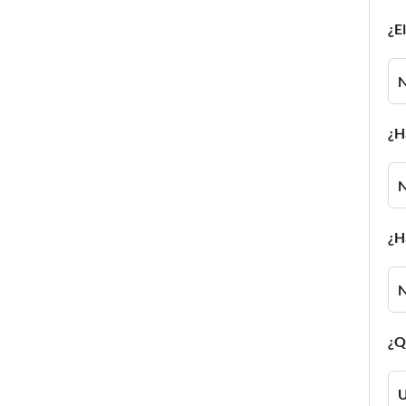
¿E
¿H
¿H
¿Q
U