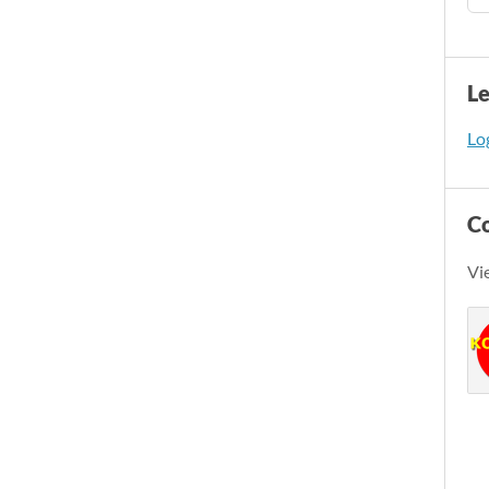
L
Log
C
Vi