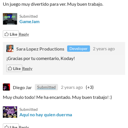
Un juego muy divertido para ver. Muy buen trabajo.
Submitted
GameJam
Like
Reply
Sara Lopez Productions
2 years ago
Developer
¡Gracias por tu comentario, Koday!
Like
Reply
Diego Jar
2 years ago
(+3)
Submitted
Muy chulo todo! Me ha encantado. Muy buen trabajo! :)
Submitted
Aquí no hay quien duerma
Like
Reply