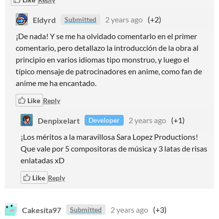
Eldyrd
2 years ago
(+2)
Submitted
¡De nada! Y se me ha olvidado comentarlo en el primer
comentario, pero detallazo la introducción de la obra al
principio en varios idiomas tipo monstruo, y luego el
típico mensaje de patrocinadores en anime, como fan de
anime me ha encantado.
Like
Reply
Denpixelart
2 years ago
(+1)
Developer
¡Los méritos a la maravillosa Sara Lopez Productions!
Que vale por 5 compositoras de música y 3 latas de risas
enlatadas xD
Like
Reply
Cakesita97
2 years ago
(+3)
Submitted