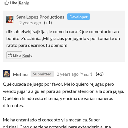
Like
Reply
Sara Lopez Productions
Developer
2 years ago
(+1)
dfksahjefwhjfsajkfja ¡Te como la cara! Qué comentario tan
bonito, Zucchini... ¡Mil gracias por jugarlo y por tomarte un
ratito para decirnos tu opinión!
Like
Reply
Metinu
2 years ago
(1 edit)
(+3)
Submitted
Qué cucada de juego por favor. Me lo quiero rejugar, pero
viendo jugar a alguien para así prestar atención a la obra jajaja.
Qué bien hilado está el tema, y encima de varias maneras
diferentes.
Me ha encantado el concepto y la mecánica. Super
original. Creo que tiene potencial para extenderlo a una