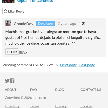
Republic of Darkness
Like
Reply
GoonieDev
2 years ago
(+2)
Developer
Muchisimas gracias! Nos alegra un monton que te haya
gustado! Nos hemos dejado la piel en el jueguito y significa
mucho que nos digas cosas tan bonitas! ^^
Like
Reply
Viewing comments
56
to
37
of 56
·
Next page
·
Last page
ITCH.IO ON TWITTER
ITCH.IO ON FACEBOOK
ABOUT
FAQ
BLOG
CONTACT US
Copyright © 2026 itch corp
Directory
Terms
Privacy
Cookies