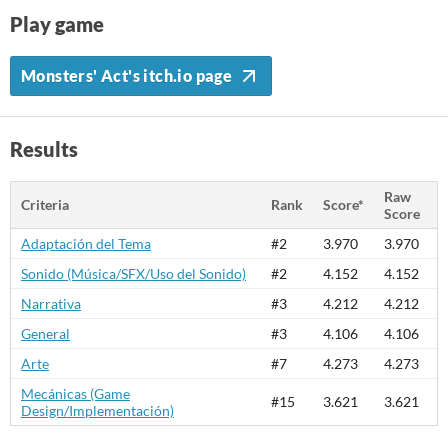
Play game
Monsters' Act's itch.io page
Results
Raw
Criteria
Rank
Score*
Score
Adaptación del Tema
#2
3.970
3.970
Sonido (Música/SFX/Uso del Sonido)
#2
4.152
4.152
Narrativa
#3
4.212
4.212
General
#3
4.106
4.106
Arte
#7
4.273
4.273
Mecánicas (Game
#15
3.621
3.621
Design/Implementación)