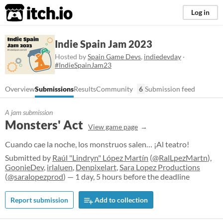
itch.io
Log in
Indie Spain Jam 2023
Hosted by
Spain Game Devs
,
indiedevday
·
#IndieSpainJam23
Overview
Submissions
Results
Community
6
Submission feed
A jam submission
Monsters' Act
View game page
Cuando cae la noche, los monstruos salen… ¡Al teatro!
Submitted by
Raúl "Lindryn" López Martín
(
@RalLpezMartn
),
GoonieDev
,
irlaluen
,
Denpixelart
,
Sara Lopez Productions
(
@saralopezprod
) — 1 day, 5 hours before the deadline
Report submission
Add to collection