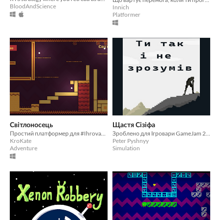
BloodAndScience
Innich
Platformer
Світлоносець
Щастя Сізіфа
Простий платформер для #IhrovaryGameJam 2025
Зроблено для Ігровари GameJam 2025
KroKate
Peter Pyshnyy
Adventure
Simulation