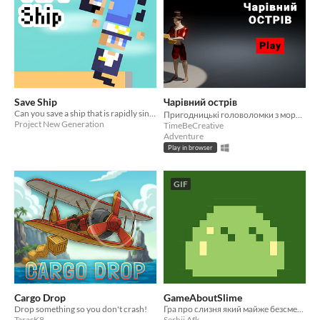
Save Ship
Чарівний острів
Can you save a ship that is rapidly sinking?
Пригодницькі головоломки з морською атмосферою
Project New Generation
TimeBeCreative
Adventure
Play in browser
GIF
Cargo Drop
GameAboutSlime
Drop something so you don't crash!
Гра про слизня який майже безсмертний (щооООоООООоО?!??)
TarasK8
Serhii Afk