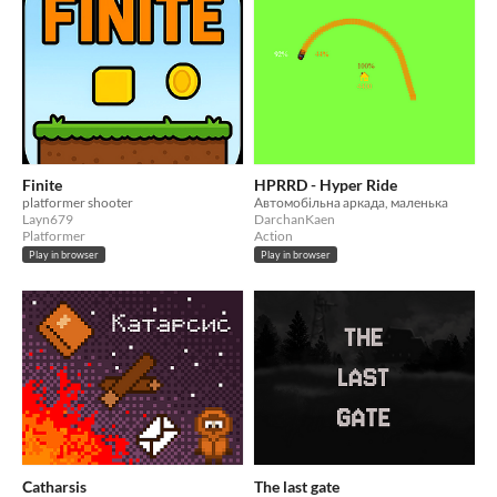
Finite
HPRRD - Hyper Ride
platformer shooter
Автомобільна аркада, маленька
Layn679
DarchanKaen
Platformer
Action
Play in browser
Play in browser
Сatharsis
The last gate