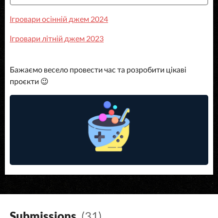
Ігровари осінній джем 2024
Ігровари літній джем 2023
Бажаємо весело провести час та розробити цікаві
проєкти 😉
Submissions
(31)