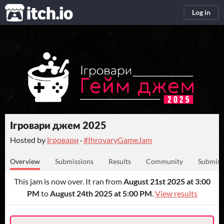
itch.io
Log in
Ігровари джем 2025
Hosted by
Ігровари
·
#IhrovaryGameJam
Overview
Submissions
Results
Community
Submiss
This jam is now over. It ran from
August 21st 2025 at 3:00
PM
to
August 24th 2025 at 5:00 PM
.
View results