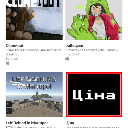
Clone-out
bulletgem
Game for a #IhrovaryGameJam 2025
Є булет хел а є булет хевен з котиками
stanlatt
maz8569
Survival
Left Behind in Mariupol
Ціна
RTS strategy where you retread as ukrainian military
Що вартує перемога, коли ти програв себе?