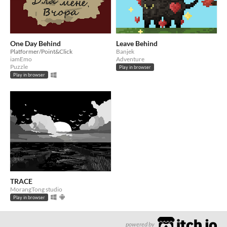
One Day Behind
Leave Behind
Platformer/Point&Click
Banjek
iamEmo
Adventure
Puzzle
Play in browser
Play in browser
TRACE
MorangTong studio
Play in browser
powered by