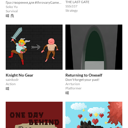
THE LAST GATE
Гра створення для #IhrovaryGameJam 2025
SSSi337
Soko Yu
Strategy
Survival
Knight No Gear
Returning to Oneself
sainkodr
Don't forget your past!
Action
Arrturion
Platformer