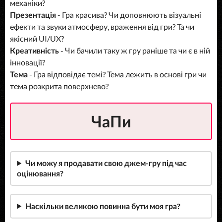
механіки?
Презентація
- Гра красива? Чи доповнюють візуальні
ефекти та звуки атмосферу, враження від гри? Та чи
якісний UI/UX?
Креативність
- Чи бачили таку ж гру раніше та чи є в ній
інновації?
Тема
- Гра відповідає темі? Тема лежить в основі гри чи
тема розкрита поверхнево?
ЧаПи
Чи можу я продавати свою джем-гру під час
оцінювання?
Наскільки великою повинна бути моя гра?