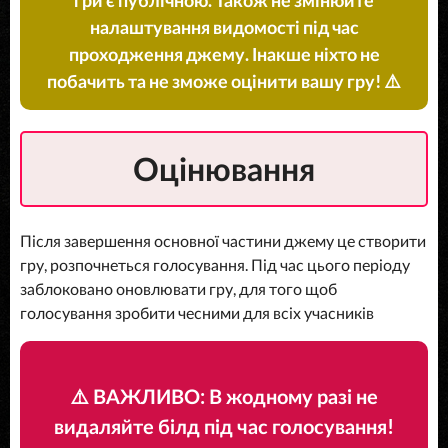
налаштування видомості під час
проходження джему. Інакше ніхто не
побачить та не зможе оцінити вашу гру! ⚠️
Оцінювання
Після завершення основної частини джему це створити
гру, розпочнеться голосування. Під час цього періоду
заблоковано оновлювати гру, для того щоб
голосування зробити чесними для всіх учасників
⚠️ ВАЖЛИВО: В жодному разі не
видаляйте білд під час голосування!