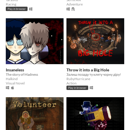
Racing
Adventure
Play in browser
Insaneless
Throw it into a Big Hole
The story of Madness
Залиш позаду ту кляту чорну діру!
Halkind
RubyHurricane
Visual Novel
Action
Play in browser