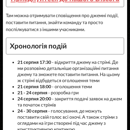
Там можна отримувати сповіщення про джемні події,
поставити питання, знайти команду та просто
поспілкуватися з іншими учасниками.
Хронологія подій
21 серпня 17:30
- відкриття джему на стрімі. Де
ми розповімо детальніше організаційні питання
джему та зможете поставити питання. На цьому
ж стрімі відбудеться оголошення теми
21 серпня 18:00
- оголошення теми
21 - 24 серпня
- розробка гри
24 серпня 20:00
- закриття подачі заявок на джем
та початок стрімів
24 - 30 серпня
- голосування, де можуть
поставити свій голос всі охочі. А також стріми з
оглядами на ігри створені під час джему з
конструктивною критикою