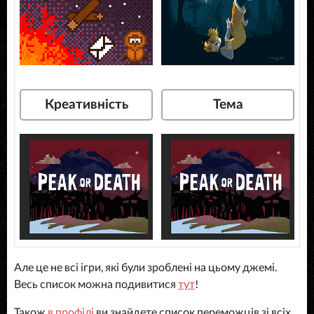
Креативність
Тема
Але це не всі ігри, які були зроблені на цьому джемі.
Весь список можна подивитися
тут
!
Також
в профілі
ви знайдете список переможців зі всіх