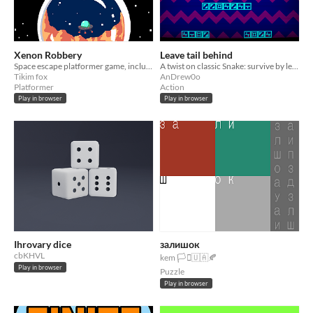
Xenon Robbery
Leave tail behind
Space escape platformer game, including movement, shooting and managing resources.
A twist on classic Snake: survive by leaving your tail behind.
Tikim fox
AnDrew0o
Platformer
Action
Play in browser
Play in browser
Ihrovary dice
залишок
cbKHVL
kem 🏳️‍⚧️🇺🇦🍂
Play in browser
Puzzle
Play in browser