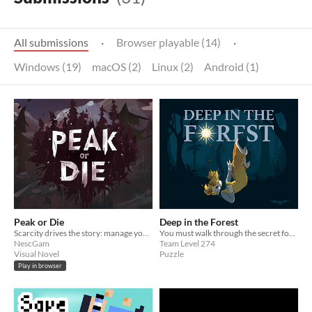
All submissions
·
Browser playable (14)
·
Windows (19)
macOS (2)
Linux (2)
Android (1)
Peak or Die
Deep in the Forest
Scarcity drives the story: manage your resources and pay the moral price.
You must walk through the secret forest and bring light to others. But what is the cost of this action?
NescGam
Team Level 274
Visual Novel
Puzzle
Play in browser