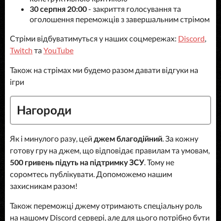
30 серпня 20:00
- закриття голосування та
оголошення переможців з завершальним стрімом
Стріми відбуватимуться у наших соцмережах:
Discord
,
Twitch
та
YouTube
Також на стрімах ми будемо разом давати відгуки на
ігри
Нагороди
Як і минулого разу, цей
джем благодійний
. За кожну
готову гру на джем, що відповідає правилам та умовам,
500 гривень підуть на підтримку ЗСУ
. Тому не
соромтесь публікувати. Допоможемо нашим
захисникам разом!
Також переможці джему отримають спеціальну роль
на нашому Discord сервері, але для цього потрібно бути