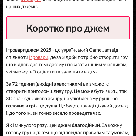
наших джемів.
Коротко про джем
Ігровари джем 2025
- це український Game Jam від
спільноти
Ігровари
, де за 3 доби потрібно створити гру,
що відповідає темі джему і показати іншим учасникам,
які зможуть її оцінити та залишити відгук.
За
72 години (вихідні з хвостиком)
ви зможете
створити приголомшливу гру. Це може бути як 2D, так і
3D гра, будь-якого жанру, на улюбленому рушії, бо
головне в грі - це душа
. Це буде справді цікавий досвід
і, до того ж, ви точно весело проведете час.
Як і минулого разу, цей
джем благодійний
. За кожну
готову гру на джем, що відповідає правилам та умовам,