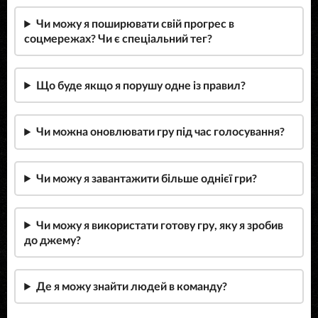
Чи можу я поширювати свій прогрес в
соцмережах? Чи є спеціальний тег?
Що буде якщо я порушу одне із правил?
Чи можна оновлювати гру під час голосування?
Чи можу я завантажити більше однієї гри?
Чи можу я використати готову гру, яку я зробив
до джему?
Де я можу знайти людей в команду?