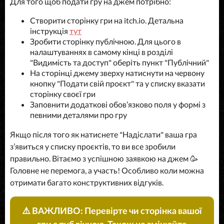
Для того щоб подати гру на джем потрібно:
Створити сторінку гри на itch.io. Детальна
інструкція
тут
Зробити сторінку публічною. Для цього в
налаштуваннях в самому кінці в розділі
"Видимість та доступ" оберіть пункт "Публічний"
На сторінці джему зверху натиснути на червону
кнопку "Подати свій проєкт" та у списку вказати
сторінку своєї гри
Заповнити додаткові обовʼязково поля у формі з
певними деталями про гру
Якщо після того як натиснете "Надіслати" ваша гра
зʼявиться у списку проєктів, то ви все зробили
правильно. Вітаємо з успішною заявкою на джем 🥳
Головне не перемога, а участь! Особливо коли можна
отримати багато конструктивних відгуків.
⚠️ ВАЖЛИВО: Перевірте чи сторінка вашої
гри є публічною. Також не змінюйте