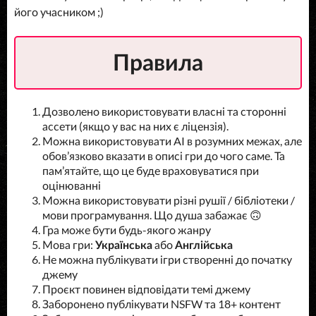
його учасником ;)
Правила
Дозволено використовувати власні та сторонні
ассети (якщо у вас на них є ліцензія).
Можна використовувати AI в розумних межах, але
обовʼязково вказати в описі гри до чого саме. Та
памʼятайте, що це буде враховуватися при
оцінюванні
Можна використовувати різні рушії / бібліотеки /
мови програмування. Що душа забажає 🙃
Гра може бути будь-якого жанру
Мова гри:
Українська
або
Англійська
Не можна публікувати ігри створенні до початку
джему
Проєкт повинен відповідати темі джему
Заборонено публікувати NSFW та 18+ контент