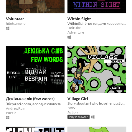
Volunteer
Within Sight
hitotsumeno
WithinSight - це топдаун хоррор побудований на механіці ліхтаря
UniBake
Adventure
Декілька слів (few words)
Village Girl
Story about girl who leave her past behind.
Збери всі слова, але одне слово залиш позаду.
BAWL
AndrewRain
Action
Puzzle
Play in browser