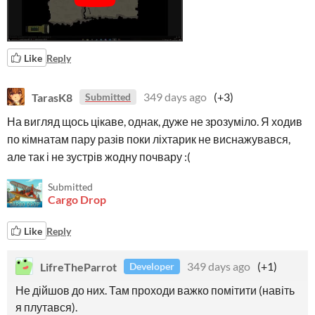
Like
Reply
TarasK8
349 days ago
(+3)
Submitted
На вигляд щось цікаве, однак, дуже не зрозуміло. Я ходив
по кімнатам пару разів поки ліхтарик не виснажувався,
але так і не зустрів жодну почвару :(
Submitted
Cargo Drop
Like
Reply
LifreTheParrot
349 days ago
(+1)
Developer
Не дійшов до них. Там проходи важко помітити (навіть
я плутався).