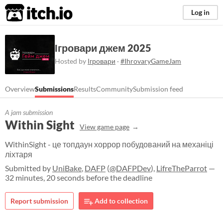
itch.io
Log in
Ігровари джем 2025
Hosted by
Ігровари
·
#IhrovaryGameJam
Overview
Submissions
Results
Community
Submission feed
A jam submission
Within Sight
View game page
WithinSight - це топдаун хоррор побудований на механіці
ліхтаря
Submitted by
UniBake
,
DAFP
(
@DAFPDev
),
LifreTheParrot
—
32 minutes, 20 seconds before the deadline
Report submission
Add to collection