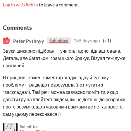
Log in with itch.io
to leave a comment.
Comments
Peter Pyshnyy
345 days ago
(+1)
Submitted
Звуки шикарно підібрані і гучність гарно підлаштована.
Деталь, але багатьом іграм цього бракує. Візуал теж дуже
приємний.
В прицнипі, кожен коментар згадує одну й ту саму
проблему - гра дещо незрозуміла (не плутати з
"заскладна"). Такі речі можна завчасно помітити, якщо
давати гру на плейтест людям, які не дотичні до розробки,
проте розумію, що з часовими рамками це не так просто,
сам у цьому переконався :)
Submitted