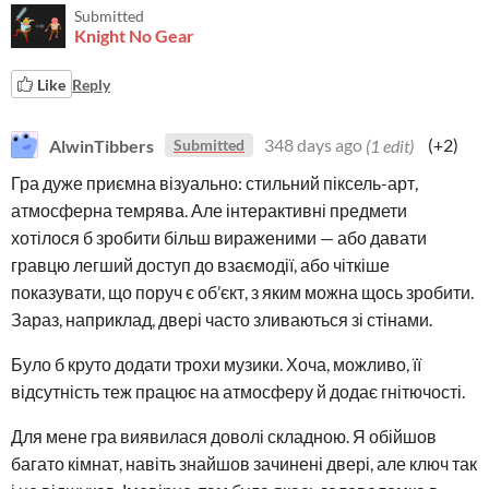
Submitted
Knight No Gear
Like
Reply
AlwinTibbers
348 days ago
(1 edit)
(+2)
Submitted
Гра дуже приємна візуально: стильний піксель-арт,
атмосферна темрява. Але інтерактивні предмети
хотілося б зробити більш вираженими — або давати
гравцю легший доступ до взаємодії, або чіткіше
показувати, що поруч є об’єкт, з яким можна щось зробити.
Зараз, наприклад, двері часто зливаються зі стінами.
Було б круто додати трохи музики. Хоча, можливо, її
відсутність теж працює на атмосферу й додає гнітючості.
Для мене гра виявилася доволі складною. Я обійшов
багато кімнат, навіть знайшов зачинені двері, але ключ так