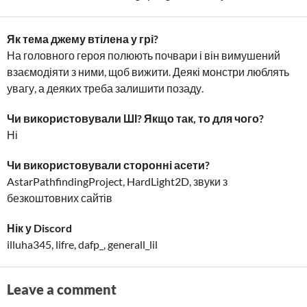
Як тема джему втілена у грі?
На головного героя полюють почвари і він вимушений
взаємодіяти з ними, щоб вижити​​. Деякі монстри люблять
увагу, а деяких треба залишити позаду.
Чи використовували ШІ? Якщо так, то для чого?
Ні
Чи використовували сторонні асети?
AstarPathfindingProject​, HardLight2D, звуки з
безкоштовних сайтів
Нік у Discord
​illuha345, lifre, dafp_, generall_lil
Leave a comment