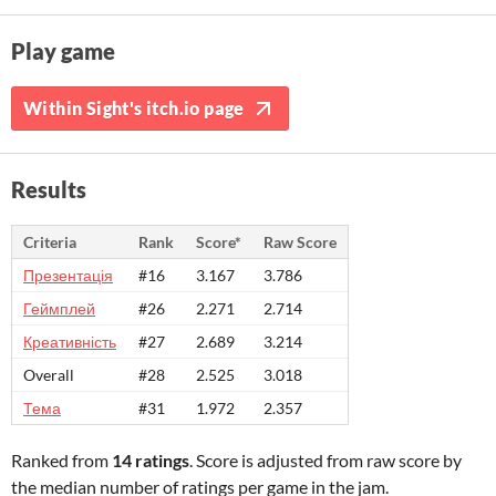
Play game
Within Sight's itch.io page
Results
Criteria
Rank
Score*
Raw Score
Презентація
#16
3.167
3.786
Геймплей
#26
2.271
2.714
Креативність
#27
2.689
3.214
Overall
#28
2.525
3.018
Тема
#31
1.972
2.357
Ranked from
14 ratings
. Score is adjusted from raw score by
the median number of ratings per game in the jam.