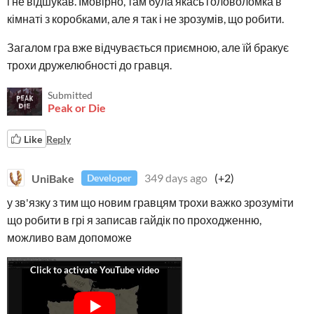
і не відшукав. Імовірно, там була якась головоломка в
кімнаті з коробками, але я так і не зрозумів, що робити.
Загалом гра вже відчувається приємною, але їй бракує
трохи дружелюбності до гравця.
Submitted
Peak or Die
Like
Reply
UniBake
349 days ago
(+2)
Developer
у зв'язку з тим що новим гравцям трохи важко зрозуміти
що робити в грі я записав гайдік по проходженню,
можливо вам допоможе