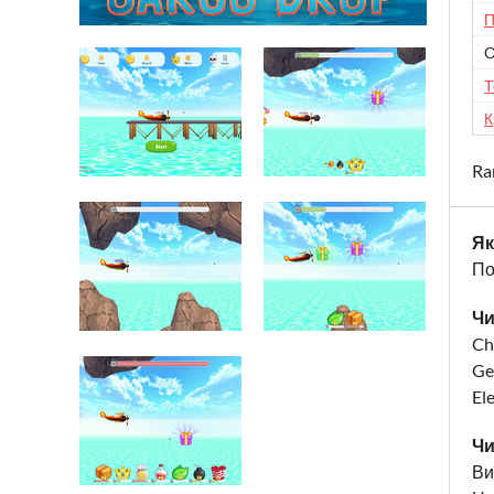
П
O
Т
К
Ra
Як
По
Чи
Ch
Ge
El
Чи
Ви