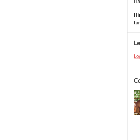
На
Ні
ta
L
Log
C