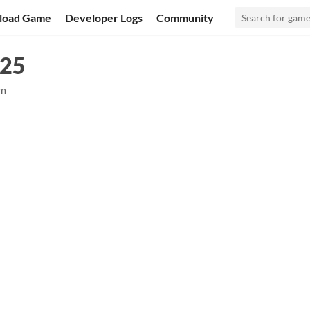
load Game
Developer Logs
Community
025
am