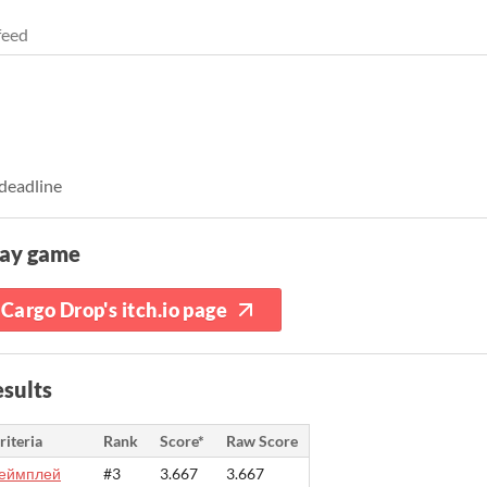
feed
 deadline
lay game
Cargo Drop's itch.io page
sults
riteria
Rank
Score*
Raw Score
еймплей
#3
3.667
3.667