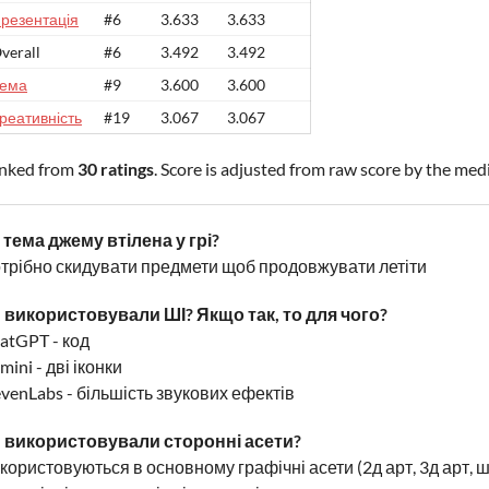
резентація
#6
3.633
3.633
verall
#6
3.492
3.492
ема
#9
3.600
3.600
реативність
#19
3.067
3.067
nked from
30 ratings
. Score is adjusted from raw score by the med
 тема джему втілена у грі?
трібно скидувати предмети щоб продовжувати летіти
 використовували ШІ? Якщо так, то для чого?
atGPT - код
mini - дві іконки
evenLabs - більшість звукових ефектів
 використовували сторонні асети?
користовуються в основному графічні асети (2д арт, 3д арт, 