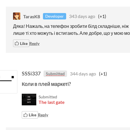
TarasK8
343 days ago
(+1)
Developer
Дяка! Нажаль, на телефон зробити білд складніше, ніж
лише ті хто можуть і встигають. Але добре, що у мою м
Like
Reply
SSSi337
344 days ago
(+1)
Submitted
Коли в плей маркеті?
Submitted
The last gate
Like
Reply