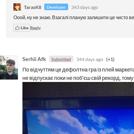
TarasK8
343 days ago
Developer
Ооой, ну не знаю. Взагалі планую залишити це чисто в
Like
Reply
Serhii Afk
344 days ago
(+1)
Submitted
По відчуттям це дефолтна гра із плей маркета 
не відпускає поки не поб'єш свій рекорд, том