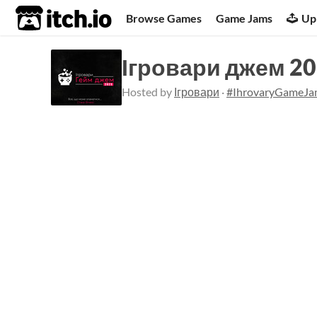
itch.io
Browse Games
Game Jams
Up
Ігровари джем 2
Hosted by
Ігровари
·
#IhrovaryGameJ