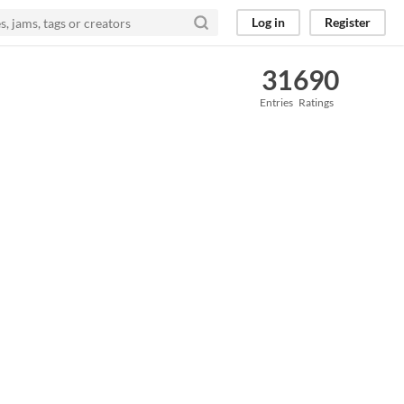
Log in
Register
31
690
Entries
Ratings