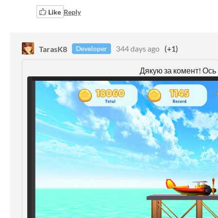
Like
Reply
TarasK8
344 days ago
(+1)
Developer
Дякую за комент! Ось 