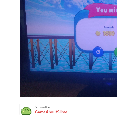
Submitted
GameAboutSlime