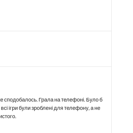
е сподобалось. Грала на телефоні. Було б
сі ігри були зроблені для телефону, а не
истого.