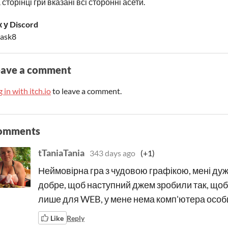
 сторінці гри вказані всі сторонні асети.
к у Discord
rask8
eave a comment
 in with itch.io
to leave a comment.
omments
tTaniaTania
343 days ago
(+1)
Неймовірна гра з чудовою графікою, мені дуж
добре, щоб наступний джем зробили так, щоб в
лише для WEB, у мене нема комп'ютера особ
Like
Reply