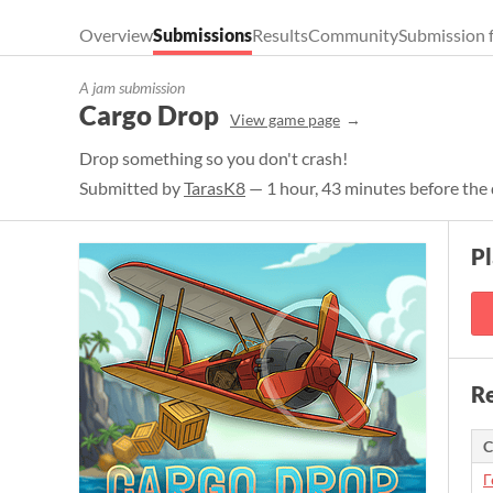
Overview
Submissions
Results
Community
Submission 
A jam submission
Cargo Drop
View game page
Drop something so you don't crash!
Submitted by
TarasK8
— 1 hour, 43 minutes before the
P
Re
C
Г