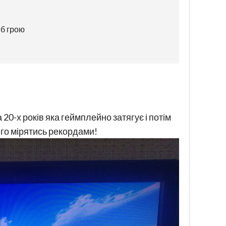
еб грою
20-х років яка геймплейно затягує і потім
у го мірятись рекордами!