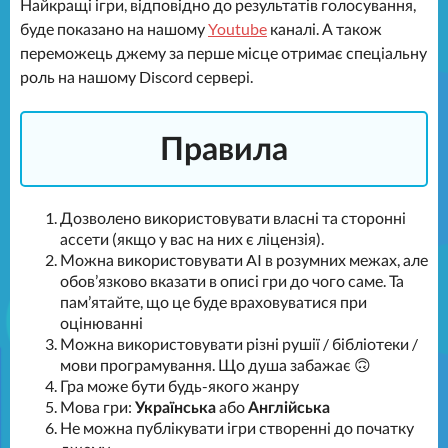
Найкращі ігри, відповідно до результатів голосування,
буде показано на нашому
Youtube
каналі. А також
переможець джему за перше місце отримає спеціальну
роль на нашому Discord сервері.
Правила
Дозволено використовувати власні та сторонні
ассети (якщо у вас на них є ліцензія).
Можна використовувати AI в розумних межах, але
обовʼязково вказати в описі гри до чого саме. Та
памʼятайте, що це буде враховуватися при
оцінюванні
Можна використовувати різні рушії / бібліотеки /
мови програмування. Що душа забажає 🙃
Гра може бути будь-якого жанру
Мова гри:
Українська
або
Англійська
Не можна публікувати ігри створенні до початку