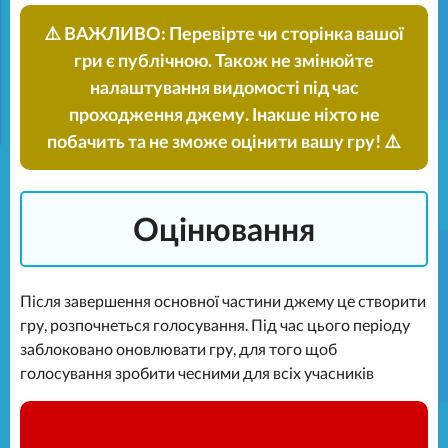
⚠️ ВАЖЛИВО: Перевірте чи сторінка вашої
гри є публічною. Також не змінюйте
налаштування видомості під час
проходження джему. Інакше ніхто не
побачить та не зможе оцінити вашу гру! ⚠️
Оцінювання
Після завершення основної частини джему це створити
гру, розпочнеться голосування. Під час цього періоду
заблоковано оновлювати гру, для того щоб
голосування зробити чесними для всіх учасників