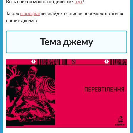
Весь список можна подивитися
тут
!
Також
в профілі
ви знайдете список переможців зі всіх
наших джемів.
Тема джему