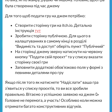
була створенна під час джему
Для того щоб подати гру на джем потрібно:
Створити сторінку гри на itch.io. Детальна
інструкція
тут
Зробити сторінку публічною. Для цього в
налаштуваннях в самому кінці в розділі
"Видимість та доступ" оберіть пункт "Публічний"
На сторінці джему зверху натиснути на червону
кнопку "Подати свій проєкт" та у списку вказати
сторінку своєї гри
Заповнити додаткові обовʼязково поля у формі з
певними деталями про гру
Якщо після того як натиснете "Надіслати" ваша гра
зʼявиться у списку проєктів, то ви все зробили
правильно. Вітаємо з успішною заявкою на джем 🥳
Головне не перемога, а участь! Особливо коли можна
отримати багато конструктивних відгуків.