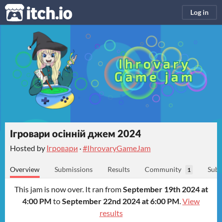
itch.io
Log in
Ігровари осінній джем 2024
Hosted by
Ігровари
·
#IhrovaryGameJam
Overview
Submissions
Results
Community
Subm
1
This jam is now over. It ran from
September 19th 2024 at
4:00 PM
to
September 22nd 2024 at 6:00 PM
.
View
results