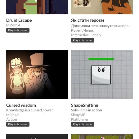
Druid Escape
Як стати героєм
MRex14
Допоможи персонажу стати справжнім героєм! Або стань ним сам!
RobertMenus
Play in browser
Interactive Fiction
Play in browser
Cursed wisdom
ShapeShifting
Knowledge is a cursed power
Solo-indie in action
Michael
SlimyME
Action
Platformer
Play in browser
Play in browser