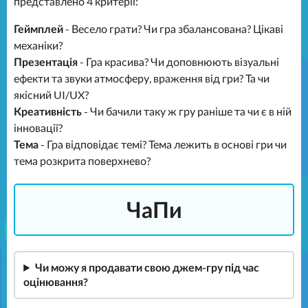
представлено 4 критерії:
Геймплей
- Весело грати? Чи гра збалансована? Цікаві
механіки?
Презентація
- Гра красива? Чи доповнюють візуальні
ефекти та звуки атмосферу, враження від гри? Та чи
якісний UI/UX?
Креативність
- Чи бачили таку ж гру раніше та чи є в ній
інновації?
Тема
- Гра відповідає темі? Тема лежить в основі гри чи
тема розкрита поверхнево?
ЧаПи
Чи можу я продавати свою джем-гру під час
оцінювання?