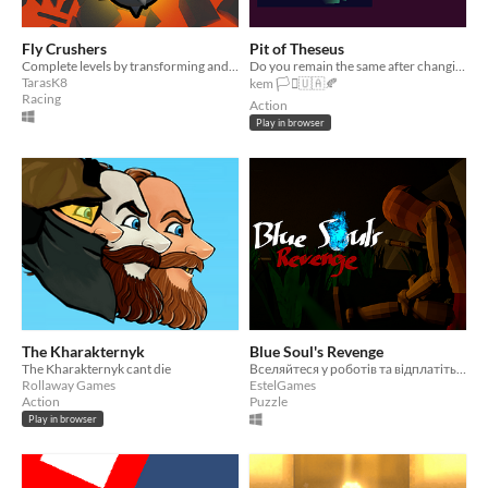
Fly Crushers
Pit of Theseus
Complete levels by transforming and destroying stones
Do you remain the same after changing your parts?
TarasK8
kem 🏳️‍⚧️🇺🇦🍂
Racing
Action
Play in browser
The Kharakternyk
Blue Soul's Revenge
The Kharakternyk cant die
Вселяйтеся у роботів та відплатіть за своє братство.
Rollaway Games
EstelGames
Action
Puzzle
Play in browser