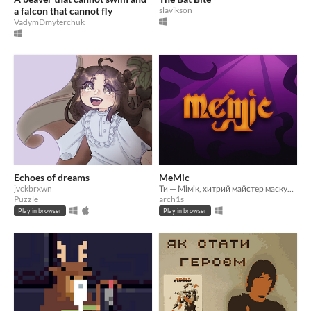
a falcon that cannot fly
slavikson
VadymDmyterchuk
Echoes of dreams
MeMic
jvckbrxwn
Ти — Мімік, хитрий майстер маскування
Puzzle
arch1s
Play in browser
Play in browser