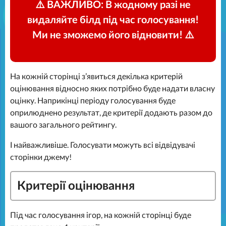
⚠️ ВАЖЛИВО: В жодному разі не
видаляйте білд під час голосування!
Ми не зможемо його відновити! ⚠️
На кожній сторінці зʼявиться декілька критерій
оцінювання відносно яких потрібно буде надати власну
оцінку. Наприкінці періоду голосування буде
оприлюднено результат, де критерії додають разом до
вашого загального рейтингу.
І найважливіше. Голосувати можуть всі відвідувачі
сторінки джему!
Критерії оцінювання
Під час голосування ігор, на кожній сторінці буде