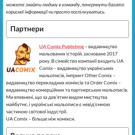
можете знайти людину в команду, почерпнути багато
корисної інформації чи просто поспілкуватись.
Партнери
UA Comix Publishing
– видавництво
мальованих історій, засноване 2017
року. В сімейство компанії входить UA
Comix – видавництво українських
мальописів, імпринт Other Comix –
видавництво перекладних коміксів та Order Comix –
видавництво комерційних та партнерських мальописів.
Ми впевнені, що за дев’ятим видом мистецтва
майбутнє, і українські мальописи є невід’ємною
частиною світової індустрії.
UA Comix – більше ніж комікси.