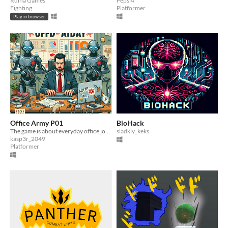
Ruїna Games
Pepsi4
Fighting
Platformer
Play in browser
Office Army P01
BioHack
The game is about everyday office job in the army of future.
sladkly_keks
kasp3r_2049
Platformer