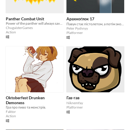
Panther Combat Unit
Арахноґлок 17
Power of the panther will always save you!
Павук стає пістолетом, а потім знову павуком. Іди грай, шо чекаєш
ChugaisterGames
Peter Pyshnyy
Action
Platformer
Oktoberfest Drunken
Гав-гав
Demoness
Niknemfay
Гра про пиво та монстрів.
Platformer
Faktor
Action