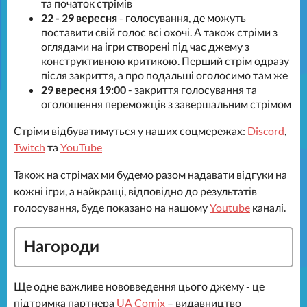
та початок стрімів
22 - 29 вересня
- голосування, де можуть
поставити свій голос всі охочі. А також стріми з
оглядами на ігри створені під час джему з
конструктивною критикою. Перший стрім одразу
після закриття, а про подальші оголосимо там же
29 вересня 19:00
- закриття голосування та
оголошення переможців з завершальним стрімом
Стріми відбуватимуться у наших соцмережах:
Discord
,
Twitch
та
YouTube
Також на стрімах ми будемо разом надавати відгуки на
кожні ігри, а найкращі, відповідно до результатів
голосування, буде показано на нашому
Youtube
каналі.
Нагороди
Ще одне важливе нововведення цього джему - це
підтримка партнера
UA Comix
– видавництво