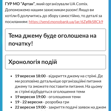
ГУР МО “Артан”
, який організували UA Comix.
Допоможемо нашим захисникам разом! Якщо ви
хотіли б долучитись до збору самостійно, то деталі за
посиланням:
https://send.monobank.ua/jar/6Zg8kS8Ck9
Тема джему буде оголошена на
початку!
Хронологія подій
19 вересня 18:00
- відкриття джему на стрімі. Де
ми розповімо детальніше організаційні питання
джему та зможете поставити питання. На цьому
ж стрімі відбудеться оголошення теми
19 вересня 19:00
- оголошення теми
19 - 22 вересня
- розробка гри
22 вересня 19:00
- закриття подачі заявок на джем