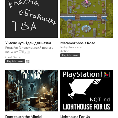
У мене нуль ідей для назви
Metamorphosis Road
RubyHurricane
Роґлайк? Головоломка? Я не знаю
Action
maGGam🏳️‍⚧️🇺🇦
Play in browser
Card Game
Play in browser
Dont touch the Mimic!
Lighthouse For Us