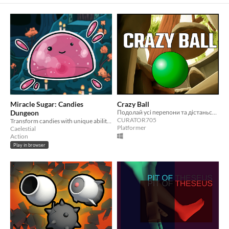
Miracle Sugar: Candies
Crazy Ball
Dungeon
Подолай усі перепони та дістанься до вершини в цій 3D-грі!
CURATOR705
Transform candies with unique abilities to defend sugar cubes from flies and ants for as long as possible!
Platformer
Caelestial
Action
Play in browser