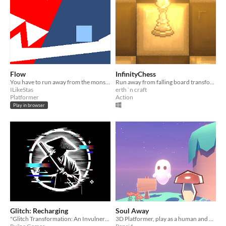
Flow
InfinityChess
You have to run away from the monster by changing your form
Run away from falling board transforming in different pieces
ILikeStas
erth `n craft
Platformer
Action
Play in browser
Glitch: Recharging
Soul Away
"Glitch Transformation: An Invulnerable Hero in the Battle to Liberate Victoria City"
3D Platformer, play as a human and as a ghost, solve puzzles