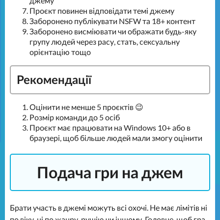
джему
Проєкт повинен відповідати темі джему
Заборонено публікувати NSFW та 18+ контент
Заборонено висміювати чи ображати будь-яку
групу людей через расу, стать, сексуальну
орієнтацію тощо
Рекомендації
Оцінити не менше 5 проєктів 😉
Розмір команди до 5 осіб
Проєкт має працювати на Windows 10+ або в
браузері, щоб більше людей мали змогу оцінити
Подача гри на джем
Брати участь в джемі можуть всі охочі. Не має лімітів ні
по віку, ні по жанру, рушію чи іншому. Головне, щоб гра