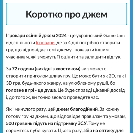
Коротко про джем
Ігровари осінній джем 2024
- це український Game Jam
від спільноти
Ігровари
, де за 4 дні потрібно створити
гру, що відповідає темі джему і показати іншим
учасникам, які зможуть її оцінити та залишити відгук.
За
72 години (вихідні з хвостиком)
ви зможете
створити приголомшливу гру. Це може бути як 2D, так і
3D гра, будь-якого жанру, на улюбленому рушії, бо
головне в грі - це душа
. Це буде справді цікавий досвід
і, до того ж, ви точно весело проведете час.
Як і минулого разу, цей
джем благодійний
. За кожну
готову гру на джем, що відповідає правилам та умовам,
500 гривень підуть на підтримку ЗСУ
. Тому не
соромтесь публікувати. Цього разу,
збір на оптику для