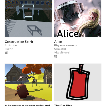
Construction Spirit
Alice
Arrturion
Візуальна новела
Puzzle
SarmatDF
Visual Novel
A beaver that cannot swim and
The Bat Bite