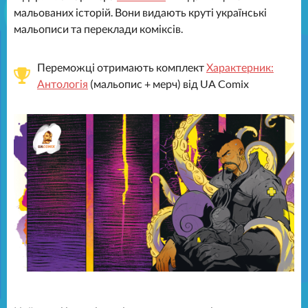
мальованих історій. Вони видають круті українські
мальописи та переклади коміксів.
Переможці отримають комплект
Характерник:
Антологія
(мальопис + мерч) від UA Comix