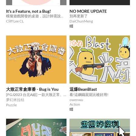
It's a Feature, not a Bug!
NO MORE UPDATE
模擬遊戲開發的桌遊，設計師需說服評論者在遊戲中的 bug 其實是 feature
別再更新了
Cliff Lee CL
DaiChunMeng
大致正常倉庫番 - Bug is You
逗爆BeanBlast
[FGJ2023 台北A組] 一款大致正常、也只有一半正常的倉庫番。
看!這鋼鐵屁屁比槍好用!
夢幻米拉桔
owenwu
Action
Puzzle