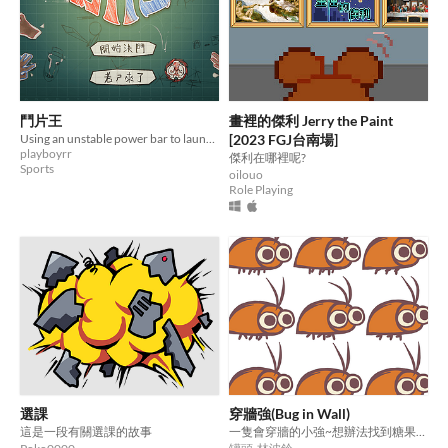
鬥片王
畫裡的傑利 Jerry the Paint
Using an unstable power bar to launch the character and defeat the opponent
[2023 FGJ台南場]
playboyrr
傑利在哪裡呢?
Sports
oilouo
Role Playing
選課
穿牆強(Bug in Wall)
這是一段有關選課的故事
一隻會穿牆的小強~想辦法找到糖果罐ヾ(≧▽≦*)o