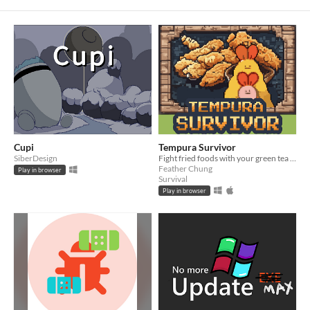
Cupi
Tempura Survivor
SiberDesign
Fight fried foods with your green tea gun in this buggy game world!
Feather Chung
Play in browser
Survival
Play in browser