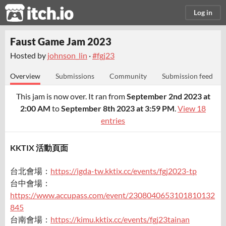
itch.io
Log in
Faust Game Jam 2023
Hosted by
johnson_lin
·
#fgj23
Overview
Submissions
Community
Submission feed
This jam is now over. It ran from
September 2nd 2023 at
2:00 AM
to
September 8th 2023 at 3:59 PM
.
View 18
entries
KKTIX 活動頁面
台北會場：
https://igda-tw.kktix.cc/events/fgj2023-tp
台中會場：
https://www.accupass.com/event/2308040653101810132
845
台南會場：
https://kimu.kktix.cc/events/fgj23tainan