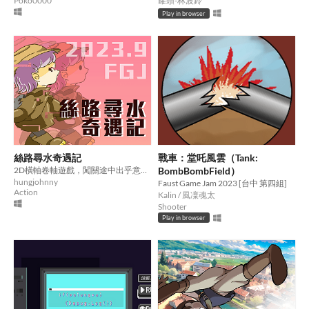
Poko0000
罐頭-林波鈴
Play in browser
絲路尋水奇遇記
戰車：堂吒風雲（Tank:
2D橫軸卷軸遊戲，闖關途中出乎意料的變化才是關鍵，不放棄才會過關。
BombBombField）
hungjohnny
Faust Game Jam 2023 [台中 第四組]
Action
Kalin / 風凜魂太
Shooter
Play in browser