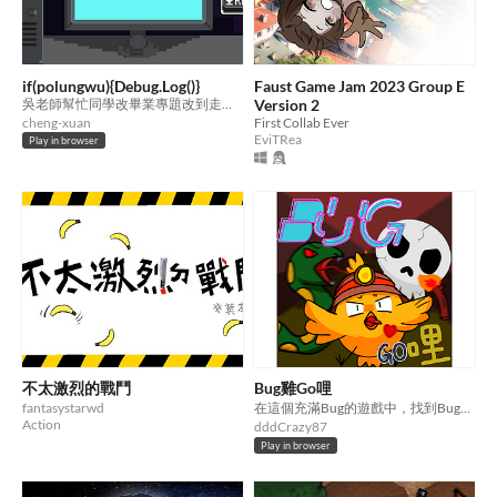
if(polungwu){Debug.Log()}
Faust Game Jam 2023 Group E
吳老師幫忙同學改畢業專題改到走火入魔，某天昏倒在學校，夢見自己被傳送到yeeee~世界。
Version 2
cheng-xuan
First Collab Ever
EviTRea
Play in browser
不太激烈的戰鬥
Bug雞Go哩
fantasystarwd
在這個充滿Bug的遊戲中，找到Bug並讓遊戲恢復正常吧！
Action
dddCrazy87
Play in browser