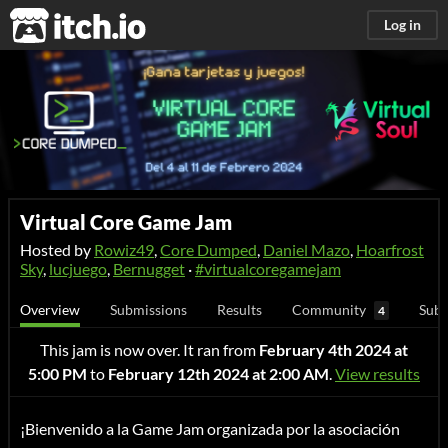
itch.io
Log in
Virtual Core Game Jam
Hosted by
Rowiz49
,
Core Dumped
,
Daniel Mazo
,
Hoarfrost
Sky
,
lucjuego
,
Bernugget
·
#virtualcoregamejam
Overview
Submissions
Results
Community
Subm
4
This jam is now over. It ran from
February 4th 2024 at
5:00 PM
to
February 12th 2024 at 2:00 AM
.
View results
¡Bienvenido a la Game Jam organizada por la asociación