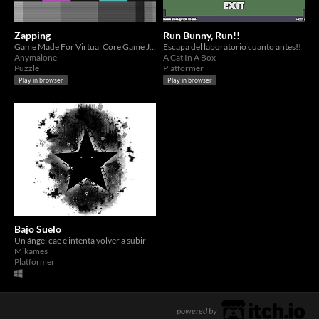
Zapping
Run Bunny, Run!!
Game Made For Virtual Core Game Jam
Escapa del laboratorio cuanto antes!!
Anymalone
A Cat In A Box
Puzzle
Platformer
Play in browser
Play in browser
Bajo Suelo
Un ángel cae e intenta volver a subir
Mikames
Platformer
powered by