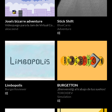
Jose's bizarre adventure
Stick Shift
Videojuego para la Jam de Virtual Core Jam.
BlueCario
alexceend
Adventure
Limbopolis
BURGETTON
BurgerReviewer
¡Bienvenid@ al trabajo de tus sueños!
TOROIDEV
Simulation