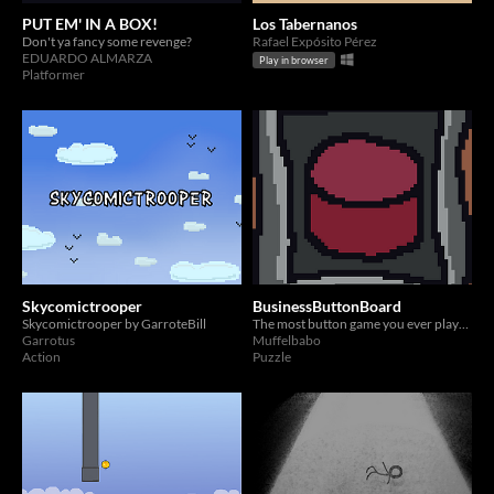
PUT EM' IN A BOX!
Los Tabernanos
Don't ya fancy some revenge?
Rafael Expósito Pérez
EDUARDO ALMARZA
Play in browser
Platformer
Skycomictrooper
BusinessButtonBoard
Skycomictrooper by GarroteBill
The most button game you ever played
Garrotus
Muffelbabo
Action
Puzzle