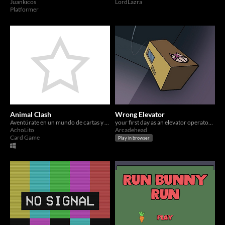
Juankicos
LordLazra
Platformer
Animal Clash
Wrong Elevator
Aventúrate en un mundo de cartas y encarna la piel del héroe para destruir a la oscuridad.
your first day as an elevator operator in a strange building
AchoLito
Arcadehead
Card Game
Play in browser