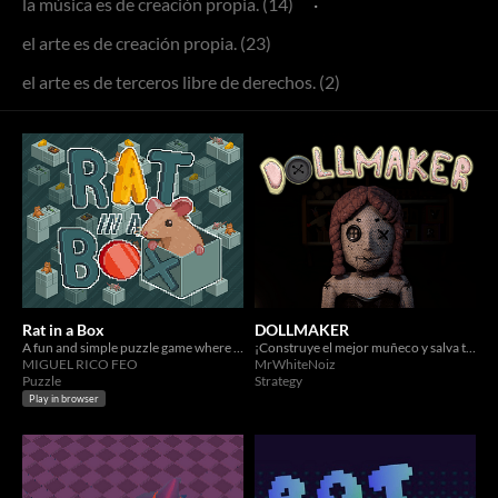
la música es de creación propia. (14)
·
el arte es de creación propia. (23)
el arte es de terceros libre de derechos. (2)
Rat in a Box
DOLLMAKER
A fun and simple puzzle game where you help a rat reach a button.
¡Construye el mejor muñeco y salva tu vida!
MIGUEL RICO FEO
MrWhiteNoiz
Puzzle
Strategy
Play in browser