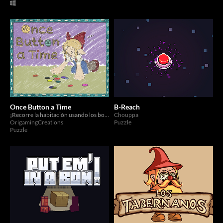
Once Button a Time
B-Reach
¡Recorre la habitación usando los botones de colores prestados para llegar al reparador de juguetes!
Chouppa
OrigamingCreations
Puzzle
Puzzle