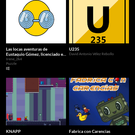
Las locas aventuras de
U235
Eustaquio Gómez, licenciado en
David Antonio Vélez Rebollo
Telecomunicaciones
Irene_2k4
Puzzle
KNAPP
Fabrica con Carencias