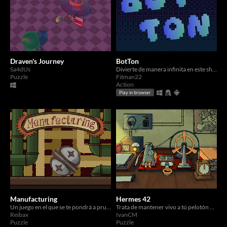
Draven's Journey
BotTon
Sa4dUs
Divierte de manera infinita en este shooter infinito
Puzzle
Fitman22
Action
Play in browser
Manufacturing
Hermes 42
Un juego en el que se te pondrá a prueba a base de pulsar un botón
Trata de mantener vivo a tú pelotón en una misión de crucial importancia para la guerra
Reibax
IvanCM
Puzzle
Puzzle