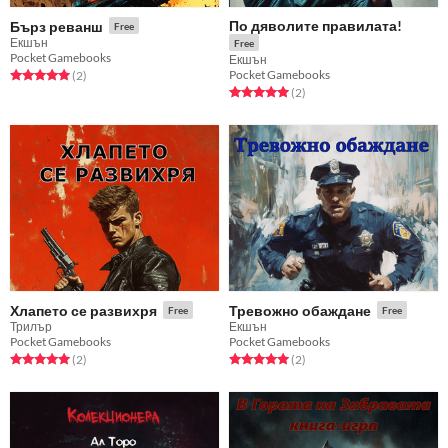
По дяволите правилата!
Бърз реванш
Free
Екшън
Free
Pocket Gamebooks
Екшън
Pocket Gamebooks
Rated 5.0 out of 5 stars
total ratings
(2
)
Rated 5.0 out of 5 stars
total ratings
(2
)
Хлапето се развихря
Тревожно обаждане
Free
Free
Трилър
Екшън
Pocket Gamebooks
Pocket Gamebooks
Rated 5.0 out of 5 stars
total ratings
Rated 5.0 out of 5 stars
total ratings
(2
)
(2
)