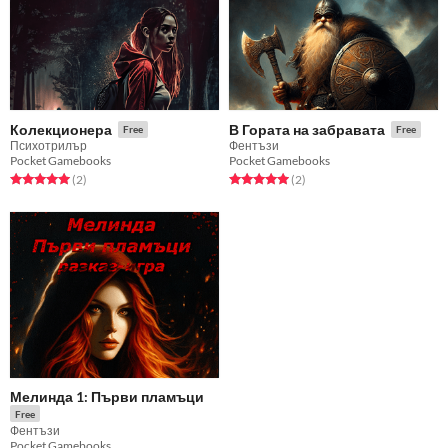
Колекционера
В Гората на забравата
Free
Free
Психотрилър
Фентъзи
Pocket Gamebooks
Pocket Gamebooks
Rated 5.0 out of 5 stars
total ratings
Rated 5.0 out of 5 stars
total ratings
(2
)
(2
)
Мелинда 1: Първи пламъци
Free
Фентъзи
Pocket Gamebooks