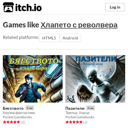
itch.io
Log in
Games like
Хлапето с револвера
Related platforms:
HTML5
Android
Бягството
Пазители
Free
Free
Научна фантастика
Трилър, Хорър
Pocket Gamebooks
Pocket Gamebooks
Rated 5.0 out of 5 stars
total ratings
Rated 5.0 out of 5 stars
total ratings
(2
)
(2
)