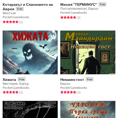
Котаракът и Спасението на
Мисия "ТЕРМИНУС"
Free
Аврея
Постапокалипсис, Екшън
Free
Pocket Gamebooks
Фентъзи
Pocket Gamebooks
Rated 5.0 out of 5 stars
total ratings
(2
)
Rated 5.0 out of 5 stars
total ratings
(2
)
Хижата
Неканен гост
Free
Free
Мистерия, Хорър
Екшън
Pocket Gamebooks
Pocket Gamebooks
Rated 5.0 out of 5 stars
total ratings
Rated 5.0 out of 5 stars
total ratings
(2
)
(2
)