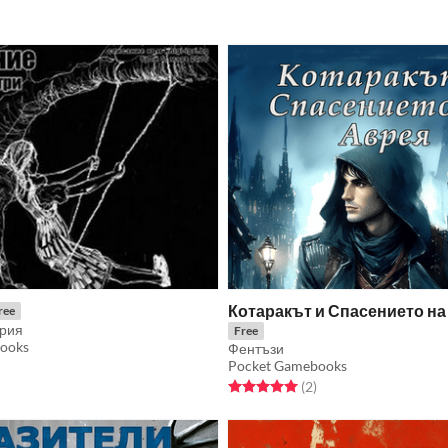
Котаракът и Спасението на
ree
ерия
Free
ooks
Фентъзи
Pocket Gamebooks
f 5 stars
otal ratings
Rated 5.0 out of 5 stars
total ratings
(2
)