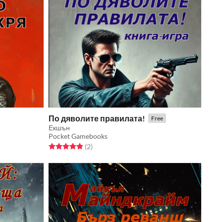
По дяволите правилата!
Free
Екшън
Pocket Gamebooks
Rated 5.0 out of 5 stars
total ratings
(2
)