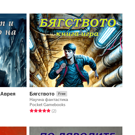
 Аврея
Бягството
Free
Научна фантастика
Pocket Gamebooks
Rated 5.0 out of 5 stars
total ratings
(2
)