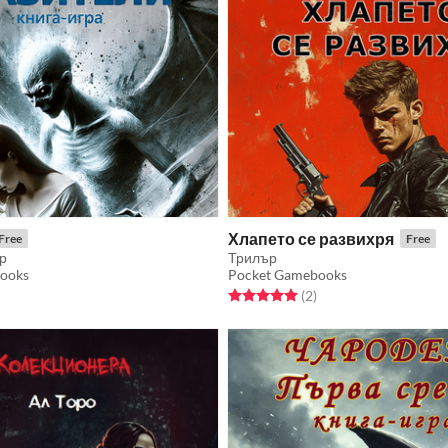
Хлапето се развихря
Free
Free
р
Трилър
ooks
Pocket Gamebooks
f 5 stars
otal ratings
Rated 5.0 out of 5 stars
total ratings
(2
)