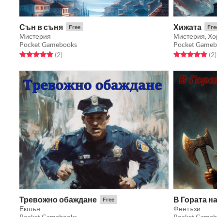
Сън в съня
Хижата
Free
Fre
Мистерия
Мистерия, Х
Pocket Gamebooks
Pocket Gameb
Rated 5.0 out of 5 stars
total ratings
Rated 5.0 out o
t
(2
)
(2
)
Тревожно обаждане
В Гората н
Free
Екшън
Фентъзи
Pocket Gamebooks
Pocket Gameb