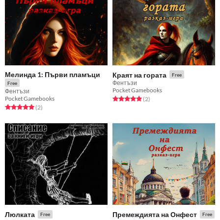
Мелинда 1: Първи пламъци
Краят на гората
Free
Фентъзи
Free
Pocket Gamebooks
Фентъзи
Pocket Gamebooks
Rated 5.0 out of 5 stars
total ratings
(2
)
Rated 5.0 out of 5 stars
total ratings
(2
)
Люлката
Премеждията на Онфест
Free
Free