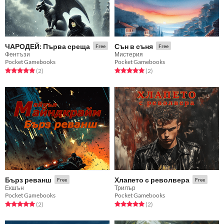
ЧАРОДЕЙ: Първа среща
Сън в съня
Free
Free
Фентъзи
Мистерия
Pocket Gamebooks
Pocket Gamebooks
Rated 5.0 out of 5 stars
total ratings
Rated 5.0 out of 5 stars
total ratings
(2
)
(2
)
Бърз реванш
Хлапето с револвера
Free
Free
Екшън
Трилър
Pocket Gamebooks
Pocket Gamebooks
Rated 5.0 out of 5 stars
total ratings
Rated 5.0 out of 5 stars
total ratings
(2
)
(2
)