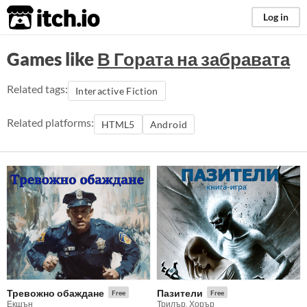
itch.io
Log in
Games like
В Гората на забравата
Related tags:
Interactive Fiction
Related platforms:
HTML5
Android
Тревожно обаждане
Пазители
Free
Free
Екшън
Трилър, Хорър