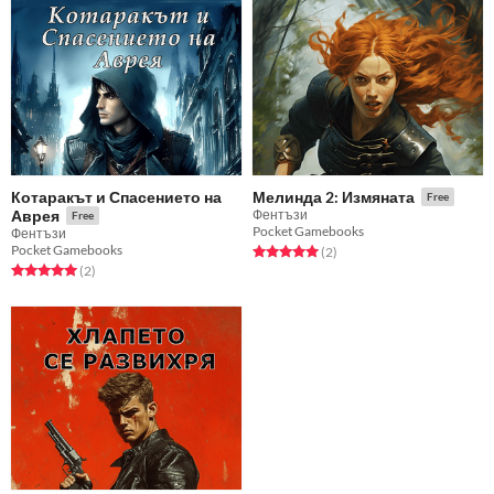
Котаракът и Спасението на
Мелинда 2: Измяната
Free
Аврея
Фентъзи
Free
Pocket Gamebooks
Фентъзи
Pocket Gamebooks
Rated 5.0 out of 5 stars
total ratings
(2
)
Rated 5.0 out of 5 stars
total ratings
(2
)