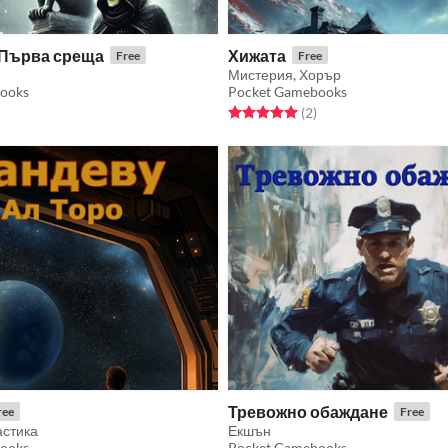
Първа среща
Хижата
Free
Free
Мистерия, Хорър
ooks
Pocket Gamebooks
f 5 stars
otal ratings
Rated 5.0 out of 5 stars
total ratings
(2
)
Тревожно обаждане
ree
Free
астика
Екшън
ooks
Pocket Gamebooks