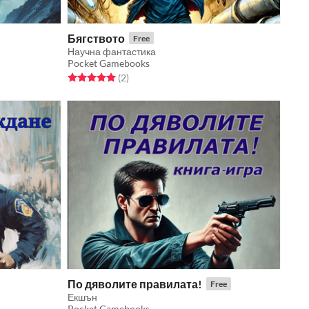
Бягството
Free
Научна фантастика
Pocket Gamebooks
Rated 5.0 out of 5 stars
total ratings
(2
)
По дяволите правилата!
Free
Екшън
Pocket Gamebooks