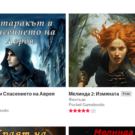
и Спасението на Аврея
Мелинда 2: Измяната
Free
Фентъзи
Pocket Gamebooks
ooks
Rated 5.0 out of 5 stars
total ratings
(2
)
f 5 stars
otal ratings