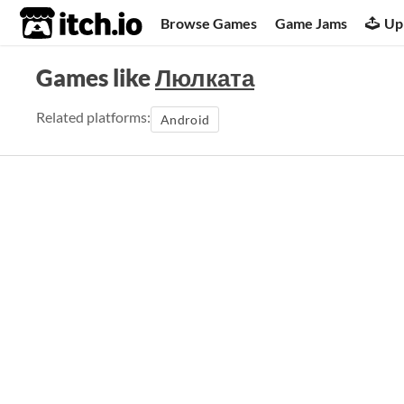
itch.io
Browse Games
Game Jams
Up
Games like
Люлката
Related platforms:
Android