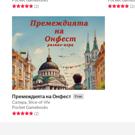
Rated 5.0 out of 5 stars
total ratings
Rated 5.0 out o
t
(2
)
(2
)
Премеждията на Онфест
Free
Сатира, Slice-of-life
Pocket Gamebooks
Rated 5.0 out of 5 stars
total ratings
(2
)