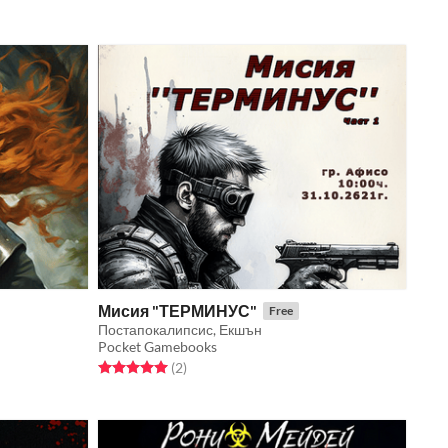
Мисия "ТЕРМИНУС"
Free
Постапокалипсис, Екшън
Pocket Gamebooks
Rated 5.0 out of 5 stars
total ratings
(2
)