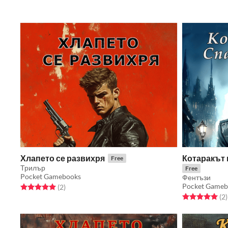
Хлапето се развихря
Котаракът 
Free
Трилър
Free
Pocket Gamebooks
Фентъзи
Pocket Gameb
Rated 5.0 out of 5 stars
total ratings
(2
)
Rated 5.0 out o
t
(2
)