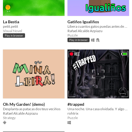
La Bestia
Gatiños Igualiños
petit.petit
Libera cuantos gatos puedas antes de 2 minutos.
Visual Novel
Rafael Alcalde Azpiazu
Puzzle
Play in browser
Play in browser
Oh My Garden! (demo)
#trapped
Desplanta as patacas dos teus veciños
Una noche. Una casa olvidada. Y algo que no quiere que salgas.
Rafael Alcalde Azpiazu
rohtrix
Strategy
Puzzle