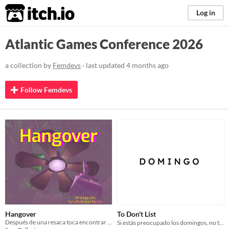
itch.io
Log in
Atlantic Games Conference 2026
a collection by
Femdevs
· last updated
4 months ago
Follow Femdevs
Hangover
To Don't List
Después de una resaca toca encontrar tus bragas...
Si estás preocupado los domingos, no te preocupes y haz una lista. ☑️