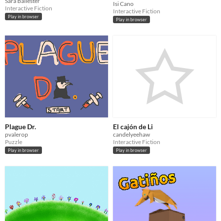
Sara Ballester
Isi Cano
Interactive Fiction
Interactive Fiction
Play in browser
Play in browser
Plague Dr.
El cajón de Li
pvalerop
candelyeehaw
Puzzle
Interactive Fiction
Play in browser
Play in browser