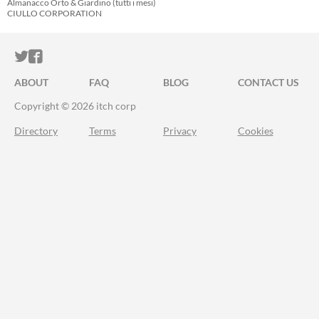
Almanacco Orto & Giardino (tutti i mesi)
CIULLO CORPORATION
ITCH.IO ON TWITTER
ITCH.IO ON FACEBOOK
ABOUT
FAQ
BLOG
CONTACT US
Copyright © 2026 itch corp
Directory
Terms
Privacy
Cookies