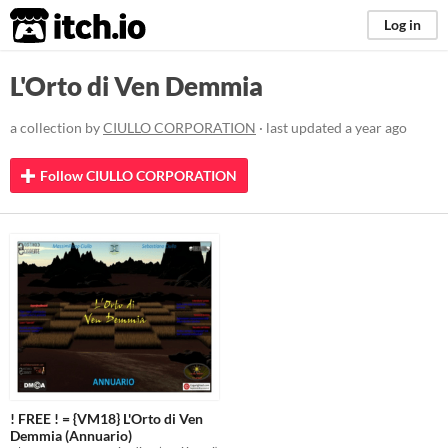
itch.io
Log in
L'Orto di Ven Demmia
a collection by
CIULLO CORPORATION
· last updated
a year ago
Follow CIULLO CORPORATION
! FREE ! = {VM18} L'Orto di Ven
Demmia (Annuario)