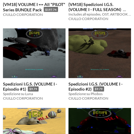
{VM18} VOLUME I == All "PILOT"
{VM18} Spedizioni I.G.S.
(VOLUME I - FULL SEASON)
Series BUNDLE Pack
$197.74
Includes all episodes, OST, ARTBOOK and BONUS Contents
CIULLO CORPORATION
$82.39
In bundle
CIULLO CORPORATION
Spedizioni I.G.S. (VOLUME I -
Spedizioni I.G.S. (VOLUME I -
Episodio #1)
Episodio #2)
$9.79
$9.79
Spedizione su Luna
Spedizione su Phobos
CIULLO CORPORATION
CIULLO CORPORATION