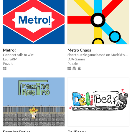
Metro!
Metro Chaos
Connect rails to win!
Short puzzle game based on Madrid's subway system
LauraRM
DJA Games
Puzzle
Puzzle
Framing Retiro
DeliBeary