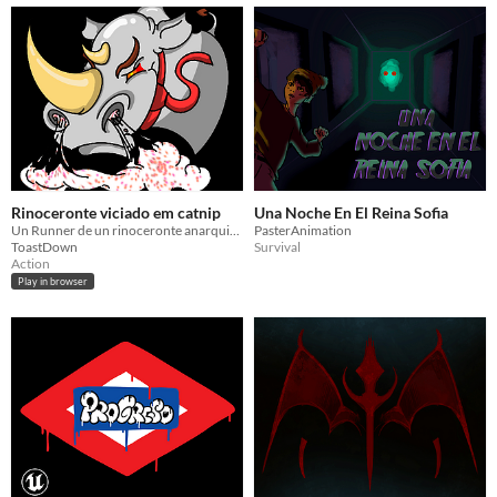
Rinoceronte viciado em catnip
Una Noche En El Reina Sofia
Un Runner de un rinoceronte anarquista drogado que arrasa por Madrid... ¿Su objetivo? Derrocar el gobierno!!!
PasterAnimation
ToastDown
Survival
Action
Play in browser