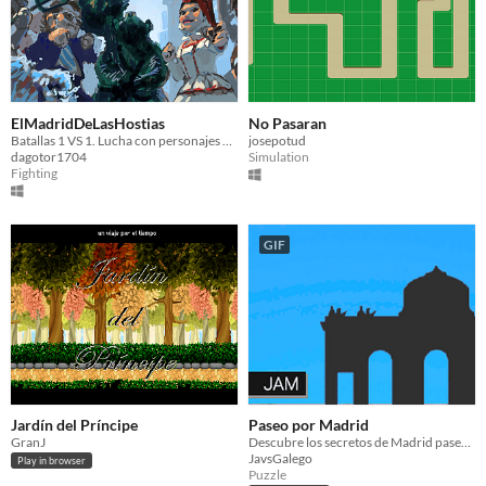
ElMadridDeLasHostias
No Pasaran
Batallas 1 VS 1. Lucha con personajes míticos en diferentes escenarios de Madrid.
josepotud
dagotor1704
Simulation
Fighting
GIF
Jardín del Príncipe
Paseo por Madrid
GranJ
Descubre los secretos de Madrid paseando por una de sus calles más icónicas
JavsGalego
Play in browser
Puzzle