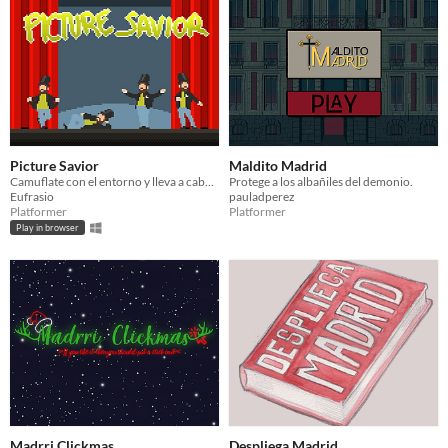
Picture Savior
Maldito Madrid
Camuflate con el entorno y lleva a cabo tu rescate
Protege a los albañiles del demonio.
Eufrasio
pauladperez
Platformer
Platformer
Play in browser
Madrri Clickmas
Despliega Madrid