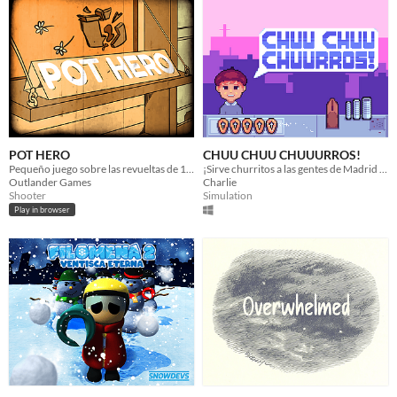
POT HERO
CHUU CHUU CHUUURROS!
Pequeño juego sobre las revueltas de 1808 en Madrid para la #GameJamMadridCrea 4
¡Sirve churritos a las gentes de Madrid en tu tranvía!
Outlander Games
Charlie
Shooter
Simulation
Play in browser