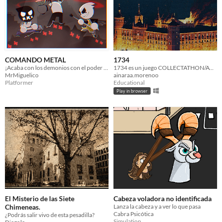
COMANDO METAL
1734
¡Acaba con los demonios con el poder del METAL!
1734 es un juego COLLECTATHON/AVENTURA/RPG en el que controlas a un fraile en una peligrosa misión.
MrMiguelico
ainaraa.morenoo
Platformer
Educational
Play in browser
El Misterio de las Siete
Cabeza voladora no identificada
Chimeneas.
Lanza la cabeza y a ver lo que pasa
Cabra Psicótica
¿Podrás salir vivo de esta pesadilla?
Simulation