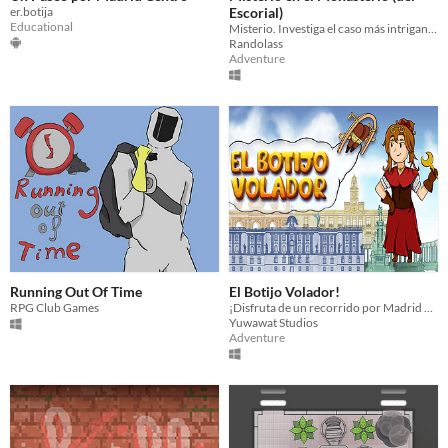
er.botija
Escorial)
Educational
Misterio. Investiga el caso más intrigante que haya ocurrido en un monasterio.
Randolass
Adventure
Running Out Of Time
El Botijo Volador!
RPG Club Games
¡Disfruta de un recorrido por Madrid apreciando los monumentos mas famosos de esta hermosa ciudad!
Yuwawat Studios
Adventure