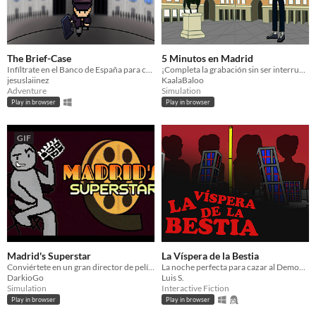
The Brief-Case
5 Minutos en Madrid
Infíltrate en el Banco de España para conseguir lo que se te ha pedido. Escapa y reúnete con el contacto.
¡Completa la grabación sin ser interrumpido!
jesuslaiinez
KaalaBaloo
Adventure
Simulation
Play in browser
Play in browser
GIF
Madrid's Superstar
La Víspera de la Bestia
Conviértete en un gran director de películas usando los infravalorados escenarios madrileños.
La noche perfecta para cazar al Demonio
DarkioGo
Luis S.
Simulation
Interactive Fiction
Play in browser
Play in browser