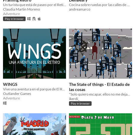
Un turista que está de paseo por el Retiro tiene que completar su álbum de fotos.
Cocina sobre ruedas por las calles de Madrid
Claudia Martin Moreno
andreamarco
Adventure
Play in browser
WINGS
The State of things - El Estado de
Vive una aventura en el parque de El Retiro en Madrid junto con Sara, la protagonista de esta historia.
las cosas
Outlander Games
"Solo quiero escapar, ellos no me dejan salir."
Adventure
ikerdi_
Play in browser