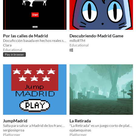
Por las calles de Madrid
Descubriendo-Madrid Game
Docuficción basada en hechos reales sobre Madrid
milloRTM
Clara
Educational
Educational
Play in browser
JumpMadrid
La Retirada
Salta para salvar a Madrid de los franceses.
"La Retirada" es un juego corto de plataformas basado en el Parque del Retiro
sergiosisproa
ojalaesquinas
Platformer
Platformer