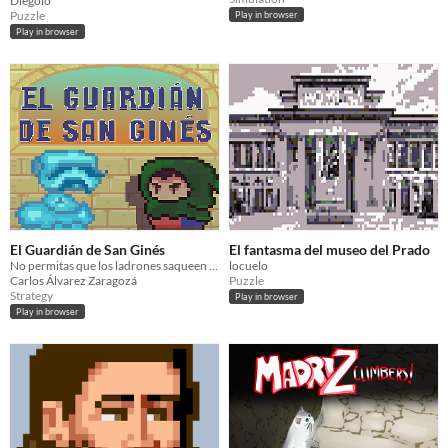
Diegolo
Puzzle
Play in browser
Play in browser
El Guardián de San Ginés
El fantasma del museo del Prado
No permitas que los ladrones saqueen la iglesia.
locuelo
Carlos Álvarez Zaragozá
Puzzle
Strategy
Play in browser
Play in browser