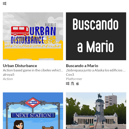
Urban Disturbance
Buscando a Mario
Action based game in the cibeles vehicle caos
¡Sobrepasa junto a Alaska los edificios más emblemáticos de Madrid!
alroya5
Cov3
Action
Platformer