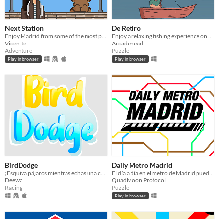
Next Station
De Retiro
Enjoy Madrid from some of the most popular metro stations
Enjoy a relaxing fishing experience on Madrid //One of the winners of the Madrid Crea Jam
Vicen-te
Arcadehead
Adventure
Puzzle
Play in browser
Play in browser
BirdDodge
Daily Metro Madrid
¡Esquiva pájaros mientras echas una carrera de teleféricos!
El día a día en el metro de Madrid puede ser muy estresante.
Deewa
QuadMoon Protocol
Racing
Puzzle
Play in browser