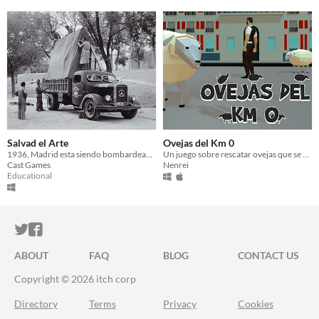
Salvad el Arte
Ovejas del Km 0
1936, Madrid esta siendo bombardeada, de personas como tú depende el futuro de las obras del Museo del Prado.
Un juego sobre rescatar ovejas que se han escapado
Cast Games
Nenrei
Educational
ITCH.IO ON TWITTER
ITCH.IO ON FACEBOOK
ABOUT
FAQ
BLOG
CONTACT US
Copyright © 2026 itch corp
Directory
Terms
Privacy
Cookies