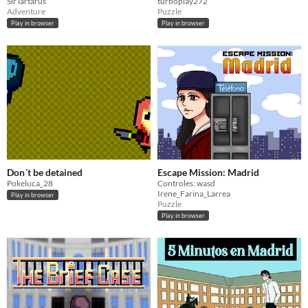
SirTartarus
turboplay272
Adventure
Puzzle
Play in browser
Play in browser
Don´t be detained
Escape Mission: Madrid
Pokeluca_28
Controles: wasd
Irene_Farina_Larrea
Play in browser
Puzzle
Play in browser