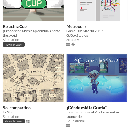
Relaxing Cup
Metropolis
¡Proporciona bebida y comida a personajes ilustres de la comunidad de Madrid!
Game Jam Madrid 2019
the avoid
GJBoxStudios
Simulation
Strategy
Play in browser
Sol compartido
¿Dónde está la Gracia?
Le Slo
¡Los fantasmas del Prado necesitan la ayuda de Mateo Jaenín!
Simulation
jaumander
Educational
Play in browser