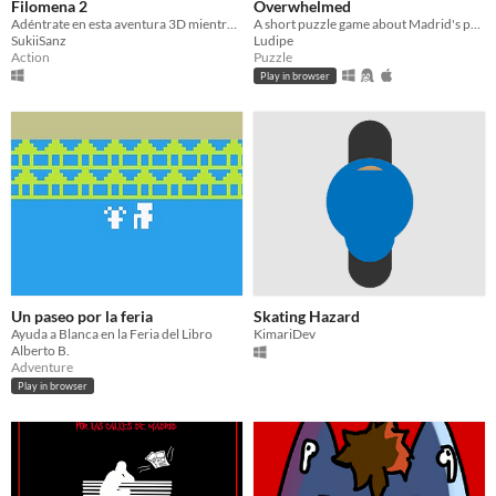
Filomena 2
Overwhelmed
Adéntrate en esta aventura 3D mientras exploras buscando el metro, recogiendo céntimos y derrotando moñecos de nieve
A short puzzle game about Madrid's public healthcare system
SukiiSanz
Ludipe
Action
Puzzle
Play in browser
Un paseo por la feria
Skating Hazard
​Ayuda a Blanca en la Feria del Libro
KimariDev
Alberto B.
Adventure
Play in browser