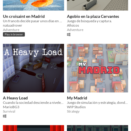
Un croisaint en Madrid
Agobio en la plaza Cervantes
Un francés decide pasar unos días en Madrid
Juego de búsqueda y captura.
natuadrover
Afisicos
Adventure
Adventure
Play in browser
A Heavy Load
My Madrid
Cuando la sociedad desciende a niveles orwellianos, la única respuesta es irse
Juego de simulación y estrategia, donde el jugador debe construir su propia versión de Madrid
MarioBG3
WIP Studios
Survival
Strategy