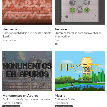
Flecheros
Terrazas
Game about Madrid's 90s graffiti artists
Organiza terrazas para aprovechar al máximo el espacio
ikerdi_
Fran Vadillo
Simulation
Puzzle
Monumentos en Apuros
Mayrit
Explora madrid y ayuda a sus monumentos a volver a su estado original
Catherine Bride
Cabra Psicótica
Platformer
Play in browser
Play in browser