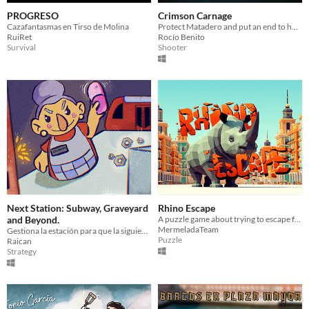
PROGRESO
Crimson Carnage
Cazafantasmas en Tirso de Molina
Protect Matadero and put an end to humans before they put an end to you.
RuiRet
Rocío Benito
Survival
Shooter
Next Station: Subway, Graveyard
Rhino Escape
and Beyond.
A puzzle game about trying to escape from Madrid... being a Rhino!
MermeladaTeam
Gestiona la estación para que la siguiente parada de los pasajeros sea la ultima.
Puzzle
Raican
Strategy