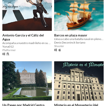
Antonio García y el Cáliz del
Barcos en plaza mayor
Agua
Lleva a cabo una batalla naval en pleno centro de la capital.
Denis Deconinck Soriano
Acompaña a nuestro madrileño en su búsqueda por encontrar el mejor agua del mundo
Shooter
Yuna012
Platformer
Un Paseo por Madrid Centro
Misterio en el Monasterio (del