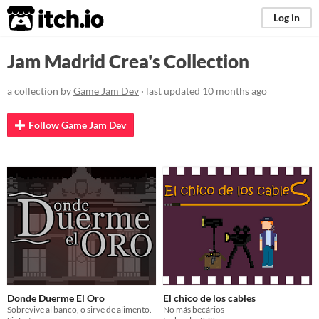
itch.io
Log in
Jam Madrid Crea's Collection
a collection by
Game Jam Dev
· last updated
10 months ago
Follow Game Jam Dev
Donde Duerme El Oro
El chico de los cables
Sobrevive al banco, o sirve de alimento.
No más becários