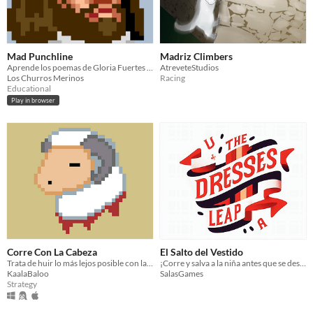
Mad Punchline
Madriz Climbers
Aprende los poemas de Gloria Fuertes para derrotar a las fuerzas del mal que tratan de invadir Madrid
AtreveteStudios
Los Churros Merinos
Racing
Educational
Play in browser
Corre Con La Cabeza
El Salto del Vestido
Trata de huir lo más lejos posible con la cabeza sin ser visto
¡Corre y salva a la niña antes que se desplome!
KaalaBaloo
SalasGames
Strategy