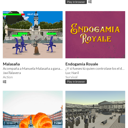
Play in browser
Malasaña
Endogamia Royale
Acompaña a Manuela Malasaña a ganar la revolución contra los franceses
¿Y si fueses tú quien controlase los el destino de la monarquía? ¿Evitarías su destrucción?
JaviTalavera
Luc Naril
Action
Survival
Play in browser