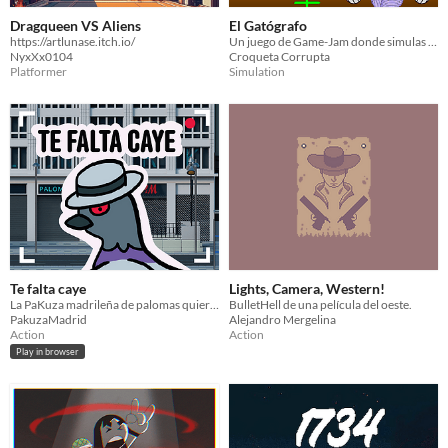
Dragqueen VS Aliens
El Gatógrafo
https://artlunase.itch.io/
Un juego de Game-Jam donde simulas a un camarógrafo de gatos en Madrid.
NyxXx0104
Croqueta Corrupta
Platformer
Simulation
Te falta caye
Lights, Camera, Western!
La PaKuza madrileña de palomas quiere sabotear el rodaje de la Gran Vía en Madrid
BulletHell de una película del oeste.
PakuzaMadrid
Alejandro Mergelina
Action
Action
Play in browser