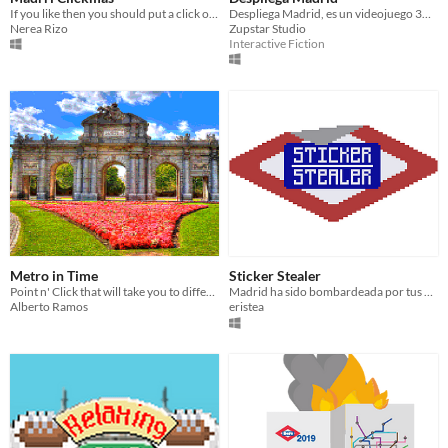
If you like then you should put a click on it!
Despliega Madrid, es un videojuego 3D y 2D para #GameJamMadridCrea, con el objetivo de visibilizar Madrid.
Nerea Rizo
Zupstar Studio
Interactive Fiction
Metro in Time
Sticker Stealer
Point n' Click that will take you to different cultural landmarks in Madrid.
Madrid ha sido bombardeada por tus pegatinas favoritas y no pierdes un instante en salir a buscarlas.
Alberto Ramos
eristea