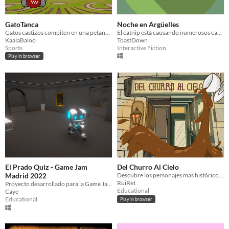
GatoTanca
Noche en Argüelles
Gatos castizos compiten en una petanca shooter
El catnip está causando numerosos casos de drogadicción en Argüelles, investiga quién la vende y detén su malicia.
KaalaBaloo
ToastDown
Sports
Interactive Fiction
Play in browser
El Prado Quiz - Game Jam
Del Churro Al Cielo
Madrid 2022
Descubre los personajes mas históricos de Madrid, mientras sirves un dulce churro y amargo café.
RuiRet
Proyecto desarrollado para la Game Jam Madrid de 2022
Educational
Caye
Educational
Play in browser